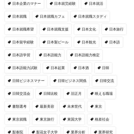
日本企業のマナー
日本就労経験
日本就活
日本就職
日本就職カフェ
日本就職スタディ
日本就職希望
日本就職支援
日本文化
日本旅行
日本留学経験
日本製ビール
日本観光
日本語
日本語学習
日本語能力
日本語能力検定
日本語能力試験
日本起業
日本酒
日韓
日韓ビジネスマナー
日韓ビジネス関係
日韓交流
日韓交流会
日韓比較
旧正月
映える職場
書類選考
最新美容
未来世代
東京
東京就職
東京旅行
東国大学
格差社会
梨泰院
梨花女子大学
業界分析
業界研究