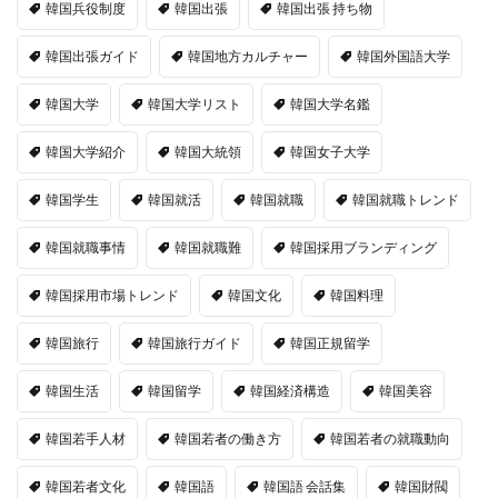
韓国兵役制度
韓国出張
韓国出張 持ち物
韓国出張ガイド
韓国地方カルチャー
韓国外国語大学
韓国大学
韓国大学リスト
韓国大学名鑑
韓国大学紹介
韓国大統領
韓国女子大学
韓国学生
韓国就活
韓国就職
韓国就職トレンド
韓国就職事情
韓国就職難
韓国採用ブランディング
韓国採用市場トレンド
韓国文化
韓国料理
韓国旅行
韓国旅行ガイド
韓国正規留学
韓国生活
韓国留学
韓国経済構造
韓国美容
韓国若手人材
韓国若者の働き方
韓国若者の就職動向
韓国若者文化
韓国語
韓国語 会話集
韓国財閥