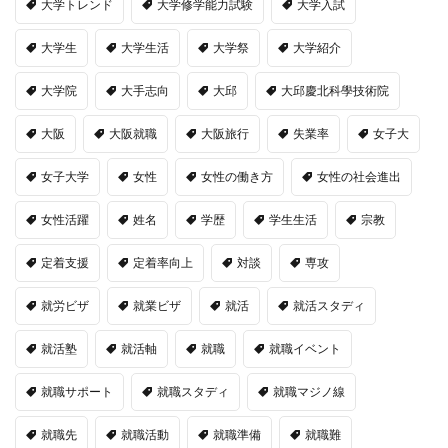
大学トレンド
大学修学能力試験
大学入試
大学生
大学生活
大学祭
大学紹介
大学院
大手志向
大邱
大邱慶北科學技術院
大阪
大阪就職
大阪旅行
失業率
女子大
女子大学
女性
女性の働き方
女性の社会進出
女性活躍
姓名
学歴
学生生活
宗教
定着支援
定着率向上
対談
専攻
就労ビザ
就業ビザ
就活
就活スタディ
就活塾
就活軸
就職
就職イベント
就職サポート
就職スタディ
就職マジノ線
就職先
就職活動
就職準備
就職難