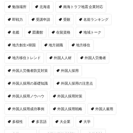
勉強場所
北海道
南海トラフ地震 企業対応
即戦力
受講申請
受験
名前ランキング
名鑑
図書館
在留資格
地域トーク
地方創生×韓国
地方就職
地方移住
地方移住トレンド
外国人人材
外国人労働者
外国人労働者防災対策
外国人採用
外国人採用の基礎知識
外国人採用の注意点
外国人採用ノウハウ
外国人採用対策
外国人採用成功事例
外国人採用戦略
外国人雇用
多様性
多言語
大企業
大学