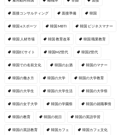
雇用動向韓国
離職率
非婚
面接
面接コンサルティング
面接準備
韓国
韓国 eスポーツ
韓国 MBTI
韓国 ビジネスマナー
韓国 人材市場
韓国 教育改革
韓国 職業教育
韓国ECサイト
韓国MZ世代
韓国Z世代
韓国での名前文化
韓国のお酒
韓国のマナー
韓国の働き方
韓国の大学
韓国の大学教育
韓国の大学生
韓国の大学生活
韓国の大学祭
韓国の女子大学
韓国の学園祭
韓国の就職事情
韓国の教育
韓国の祝日
韓国の英語学習
韓国の英語教育
韓国カフェ
韓国カフェ文化