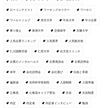
ローコンテクスト
ワーキングホリデー
ワーホリ
ワールドジョブ
世宗大学
中央大学
中小企業
乗り換え
亜洲大学
交換留学
京畿大学
人気企業ランキング
人気業界
人気観光地
仁川国際空港
仁荷大学
任天堂スイッチ
企業のメンタルヘルス
企業座談会
企業説明会
休学
会社説明会
会社選び
伝統と革新
偏差値
光州科学技術院
入国制限
入国準備
公務員
公務員キャリア変化
兵役
兵役制度
内定
内定者
内定者インタビュー
勉強