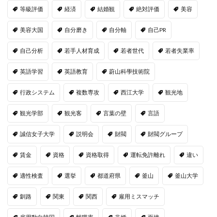
等級評価
経済
結婚観
絶対評価
美容
美容大国
自分磨き
自分軸
自己PR
自己分析
若手人材育成
若者世代
若者失業率
英語学習
英語教育
蔚山科學技術院
行政システム
複数専攻
西江大学
観光地
観光学部
観光客
言葉の壁
言語
誠信女子大学
説明会
財閥
財閥グループ
賃金
資格
資格取得
運転免許離れ
違い
適性検査
選挙
都道府県
釜山
釜山大学
釧路
関東
関西
雇用ミスマッチ