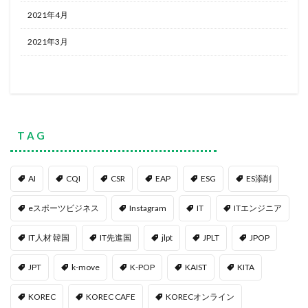
2021年4月
2021年3月
T A G
AI
CQI
CSR
EAP
ESG
ES添削
eスポーツビジネス
Instagram
IT
ITエンジニア
IT人材 韓国
IT先進国
jlpt
JPLT
JPOP
JPT
k-move
K-POP
KAIST
KITA
KOREC
KOREC CAFE
KORECオンライン