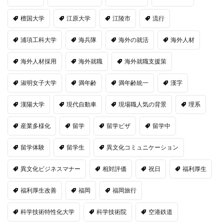
檀国大学
江原大学
江陵市
流行
浦項工科大学
海兵隊
海外の就活
海外人材
海外人材採用
海外就職
海外就職支援策
淑明女子大学
満年齢
満年齢統一
漢字
漢陽大学
現代自動車
現場職人気の背景
理系
産業多様化
留学
留学ビザ
留学中
留学体験
留学生
異文化コミュニケーション
異文化ビジネスマナー
相対評価
祝日
福利厚生
福利厚生改善
福岡
福岡旅行
科学技術特性化大学
科学技術院
空港鉄道