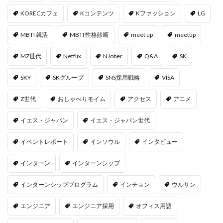
KORECカフェ
Kコンテンツ
Kファッション
LG
MBTI 就活
MBTI 性格診断
meet up
meetup
MZ世代
Netflix
NJober
Q&A
SK
SKY
SKグループ
SNS採用戦略
VISA
Z世代
おしゃべりモイム
アクセス
アニメ
イエス・ジャパン
イエス・ジャパン世代
イベントレポート
インソウル
インタビュー
インターン
インターンシップ
インターンシッププログラム
インチョン
ウルサン
エンジニア
エンジニア採用
オフィス用語