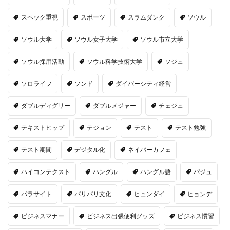
スペック重視
スポーツ
スラムダンク
ソウル
ソウル大学
ソウル女子大学
ソウル市立大学
ソウル採用活動
ソウル科学技術大学
ソジュ
ソロライフ
ソンド
ダイバーシティ経営
ダブルディグリー
ダブルメジャー
チェジュ
テキストヒップ
テジョン
テスト
テスト勉強
テスト期間
デジタル化
ネイバーカフェ
ハイコンテクスト
ハングル
ハングル語
パジュ
パラサイト
パリパリ文化
ヒュンダイ
ヒョンデ
ビジネスマナー
ビジネス出張便利グッズ
ビジネス慣習