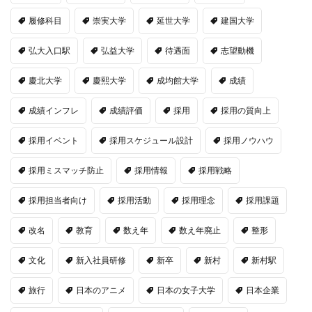
履修科目
崇実大学
延世大学
建国大学
弘大入口駅
弘益大学
待遇面
志望動機
慶北大学
慶熙大学
成均館大学
成績
成績インフレ
成績評価
採用
採用の質向上
採用イベント
採用スケジュール設計
採用ノウハウ
採用ミスマッチ防止
採用情報
採用戦略
採用担当者向け
採用活動
採用理念
採用課題
改名
教育
数え年
数え年廃止
整形
文化
新入社員研修
新卒
新村
新村駅
旅行
日本のアニメ
日本の女子大学
日本企業