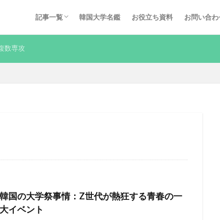
採用ノウハウ
インタビュー
Q&A
KOREC運営コラム
その他
記事一覧
韓国大学名鑑
お役立ち資料
お問い合わ
採用ノウハウ
インタビュー
Q&A
KOREC運営コラム
その他
複数専攻
韓国の大学祭事情：Z世代が熱狂する青春の一
大イベント