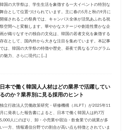
韓国の大学祭は、学生生活を象徴する一大イベントの特別な
舞台として位置づけられています。主に春の5月と秋の9月に
開催されるこの祭典では、キャンパス全体が活気あふれる祝
祭空間へと変貌します。華やかなステージや創造性豊かな企
画が織りなすその独自の文化は、韓国の若者文化を象徴する
存在として、国内外から大きな注目を集めています。本記事
では、韓国の大学祭の特徴や歴史、昼夜で異なるプログラム
の魅力、さらに現代に […]
日本で働く韓国人人材はどの業界で活躍してい
るのか？業界別に見る採用のヒント
独立行政法人労働政策研究・研修機構（JILPT）が2025年11
月に発表した報告書によると、日本で働く韓国人は約7万
5,000人にのぼり、卸・小売業や宿泊・飲食業での就業が多
い一方、情報通信分野での割合が高い点も特徴とされていま