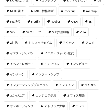
KORECカフェ
Kコンテンツ
Kファッション
LG
MBTI 就活
MBTI 性格診断
meet up
meetup
MZ世代
Netflix
NJober
Q&A
SK
SKY
SKグループ
SNS採用戦略
VISA
Z世代
おしゃべりモイム
アクセス
アニメ
イエス・ジャパン
イエス・ジャパン世代
イベントレポート
インソウル
インタビュー
インターン
インターンシップ
インターンシッププログラム
インチョン
ウルサン
エンジニア
エンジニア採用
オフィス用語
オンボーディング
カトリック大学
カフェ