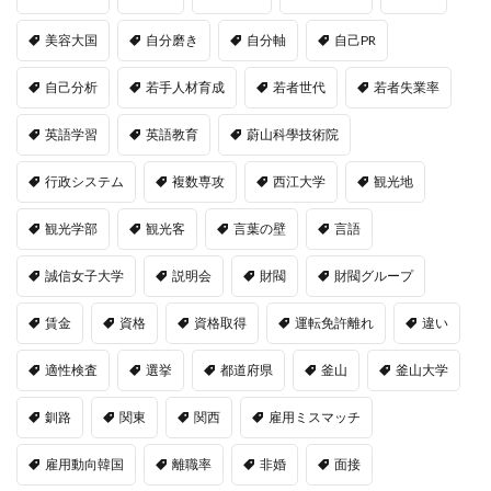
美容大国
自分磨き
自分軸
自己PR
自己分析
若手人材育成
若者世代
若者失業率
英語学習
英語教育
蔚山科學技術院
行政システム
複数専攻
西江大学
観光地
観光学部
観光客
言葉の壁
言語
誠信女子大学
説明会
財閥
財閥グループ
賃金
資格
資格取得
運転免許離れ
違い
適性検査
選挙
都道府県
釜山
釜山大学
釧路
関東
関西
雇用ミスマッチ
雇用動向韓国
離職率
非婚
面接