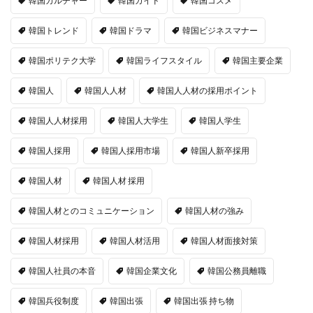
韓国カルチャー
韓国ガイド
韓国コスメ
韓国トレンド
韓国ドラマ
韓国ビジネスマナー
韓国ポリテク大学
韓国ライフスタイル
韓国主要企業
韓国人
韓国人人材
韓国人人材の採用ポイント
韓国人人材採用
韓国人大学生
韓国人学生
韓国人採用
韓国人採用市場
韓国人新卒採用
韓国人材
韓国人材 採用
韓国人材とのコミュニケーション
韓国人材の強み
韓国人材採用
韓国人材活用
韓国人材面接対策
韓国人社員の本音
韓国企業文化
韓国公務員離職
韓国兵役制度
韓国出張
韓国出張 持ち物