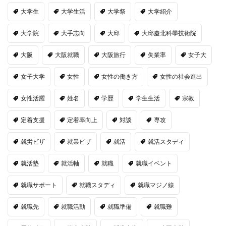
大学生
大学生活
大学祭
大学紹介
大学院
大手志向
大邱
大邱慶北科學技術院
大阪
大阪就職
大阪旅行
失業率
女子大
女子大学
女性
女性の働き方
女性の社会進出
女性活躍
姓名
学歴
学生生活
宗教
定着支援
定着率向上
対談
専攻
就労ビザ
就業ビザ
就活
就活スタディ
就活塾
就活軸
就職
就職イベント
就職サポート
就職スタディ
就職マジノ線
就職先
就職活動
就職準備
就職難