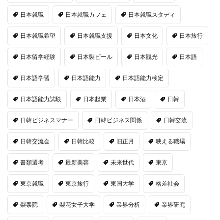
日本就職
日本就職カフェ
日本就職スタディ
日本就職希望
日本就職支援
日本文化
日本旅行
日本留学経験
日本製ビール
日本観光
日本語
日本語学習
日本語能力
日本語能力検定
日本語能力試験
日本起業
日本酒
日韓
日韓ビジネスマナー
日韓ビジネス関係
日韓交流
日韓交流会
日韓比較
旧正月
映える職場
書類選考
最新美容
未来世代
東京
東京就職
東京旅行
東国大学
格差社会
梨泰院
梨花女子大学
業界分析
業界研究