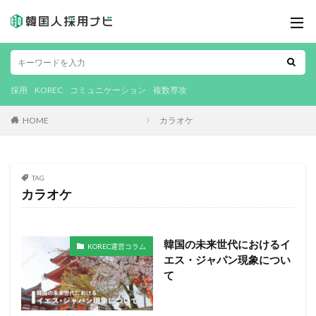
採用
KOREC
コミュニケーション
複数専攻
HOME
カラオケ
TAG
カラオケ
韓国の未来世代におけるイ
KOREC運営コラム
エス・ジャパン現象につい
て