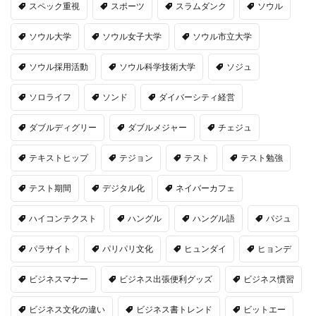
スペック重視
スポーツ
スラムダンク
ソウル
ソウル大学
ソウル女子大学
ソウル市立大学
ソウル採用活動
ソウル科学技術大学
ソジュ
ソロライフ
ソンド
ダイバーシティ経営
ダブルディグリー
ダブルメジャー
チェジュ
テキストヒップ
テジョン
テスト
テスト勉強
テスト期間
デジタル化
ネイバーカフェ
ハイコンテクスト
ハングル
ハングル語
パジュ
パラサイト
パリパリ文化
ヒュンダイ
ヒョンデ
ビジネスマナー
ビジネス出張便利グッズ
ビジネス慣習
ビジネス文化の違い
ビジネス書トレンド
ビットエー