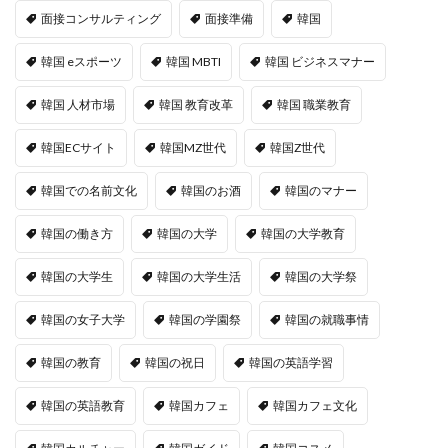
面接コンサルティング
面接準備
韓国
韓国 eスポーツ
韓国 MBTI
韓国 ビジネスマナー
韓国 人材市場
韓国 教育改革
韓国 職業教育
韓国ECサイト
韓国MZ世代
韓国Z世代
韓国での名前文化
韓国のお酒
韓国のマナー
韓国の働き方
韓国の大学
韓国の大学教育
韓国の大学生
韓国の大学生活
韓国の大学祭
韓国の女子大学
韓国の学園祭
韓国の就職事情
韓国の教育
韓国の祝日
韓国の英語学習
韓国の英語教育
韓国カフェ
韓国カフェ文化