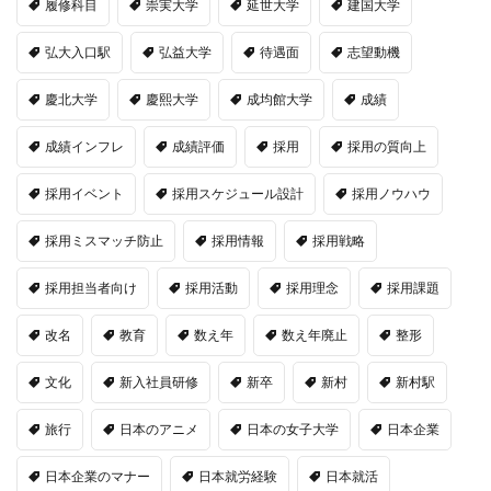
履修科目
崇実大学
延世大学
建国大学
弘大入口駅
弘益大学
待遇面
志望動機
慶北大学
慶熙大学
成均館大学
成績
成績インフレ
成績評価
採用
採用の質向上
採用イベント
採用スケジュール設計
採用ノウハウ
採用ミスマッチ防止
採用情報
採用戦略
採用担当者向け
採用活動
採用理念
採用課題
改名
教育
数え年
数え年廃止
整形
文化
新入社員研修
新卒
新村
新村駅
旅行
日本のアニメ
日本の女子大学
日本企業
日本企業のマナー
日本就労経験
日本就活