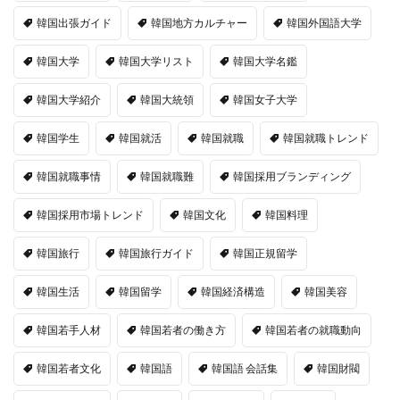
韓国出張ガイド
韓国地方カルチャー
韓国外国語大学
韓国大学
韓国大学リスト
韓国大学名鑑
韓国大学紹介
韓国大統領
韓国女子大学
韓国学生
韓国就活
韓国就職
韓国就職トレンド
韓国就職事情
韓国就職難
韓国採用ブランディング
韓国採用市場トレンド
韓国文化
韓国料理
韓国旅行
韓国旅行ガイド
韓国正規留学
韓国生活
韓国留学
韓国経済構造
韓国美容
韓国若手人材
韓国若者の働き方
韓国若者の就職動向
韓国若者文化
韓国語
韓国語 会話集
韓国財閥