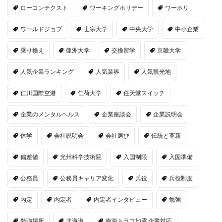
ローコンテクスト
ワーキングホリデー
ワーホリ
ワールドジョブ
世宗大学
中央大学
中小企業
乗り換え
亜洲大学
交換留学
京畿大学
人気企業ランキング
人気業界
人気観光地
仁川国際空港
仁荷大学
任天堂スイッチ
企業のメンタルヘルス
企業座談会
企業説明会
休学
会社説明会
会社選び
伝統と革新
偏差値
光州科学技術院
入国制限
入国準備
公務員
公務員キャリア変化
兵役
兵役制度
内定
内定者
内定者インタビュー
勉強
勉強場所
北海道
南海トラフ地震 企業対応