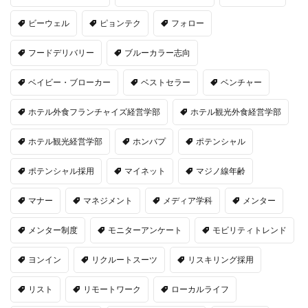
ビーウェル
ピョンテク
フォロー
フードデリバリー
ブルーカラー志向
ベイビー・ブローカー
ベストセラー
ベンチャー
ホテル外食フランチャイズ経営学部
ホテル観光外食経営学部
ホテル観光経営学部
ホンバプ
ポテンシャル
ポテンシャル採用
マイネット
マジノ線年齢
マナー
マネジメント
メディア学科
メンター
メンター制度
モニターアンケート
モビリティトレンド
ヨンイン
リクルートスーツ
リスキリング採用
リスト
リモートワーク
ローカルライフ