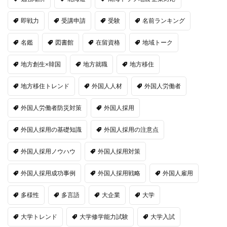
即戦力
受講申請
受験
名前ランキング
名鑑
図書館
在留資格
地域トーク
地方創生×韓国
地方就職
地方移住
地方移住トレンド
外国人人材
外国人労働者
外国人労働者防災対策
外国人採用
外国人採用の基礎知識
外国人採用の注意点
外国人採用ノウハウ
外国人採用対策
外国人採用成功事例
外国人採用戦略
外国人雇用
多様性
多言語
大企業
大学
大学トレンド
大学修学能力試験
大学入試