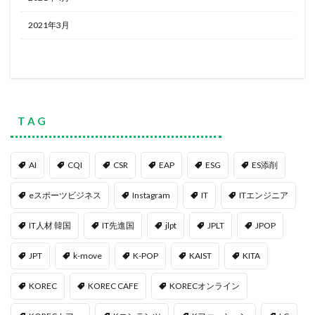
2021年3月
T A G
AI
CQI
CSR
EAP
ESG
ES添削
eスポーツビジネス
Instagram
IT
ITエンジニア
IT人材 韓国
IT先進国
jlpt
JPLT
JPOP
JPT
k-move
K-POP
KAIST
KITA
KOREC
KOREC CAFE
KORECオンライン