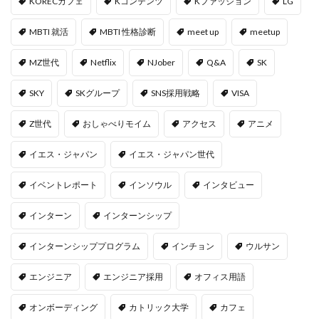
KORECカフェ
Kコンテンツ
Kファッション
LG
MBTI 就活
MBTI 性格診断
meet up
meetup
MZ世代
Netflix
NJober
Q&A
SK
SKY
SKグループ
SNS採用戦略
VISA
Z世代
おしゃべりモイム
アクセス
アニメ
イエス・ジャパン
イエス・ジャパン世代
イベントレポート
インソウル
インタビュー
インターン
インターンシップ
インターンシッププログラム
インチョン
ウルサン
エンジニア
エンジニア採用
オフィス用語
オンボーディング
カトリック大学
カフェ