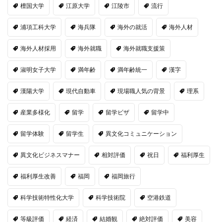
檀国大学
江原大学
江陵市
流行
浦項工科大学
海兵隊
海外の就活
海外人材
海外人材採用
海外就職
海外就職支援策
淑明女子大学
満年齢
満年齢統一
漢字
漢陽大学
現代自動車
現場職人気の背景
理系
産業多様化
留学
留学ビザ
留学中
留学体験
留学生
異文化コミュニケーション
異文化ビジネスマナー
相対評価
祝日
福利厚生
福利厚生改善
福岡
福岡旅行
科学技術特性化大学
科学技術院
空港鉄道
等級評価
経済
結婚観
絶対評価
美容