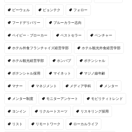
ビーウェル
ピョンテク
フォロー
フードデリバリー
ブルーカラー志向
ベイビー・ブローカー
ベストセラー
ベンチャー
ホテル外食フランチャイズ経営学部
ホテル観光外食経営学部
ホテル観光経営学部
ホンバプ
ポテンシャル
ポテンシャル採用
マイネット
マジノ線年齢
マナー
マネジメント
メディア学科
メンター
メンター制度
モニターアンケート
モビリティトレンド
ヨンイン
リクルートスーツ
リスキリング採用
リスト
リモートワーク
ローカルライフ