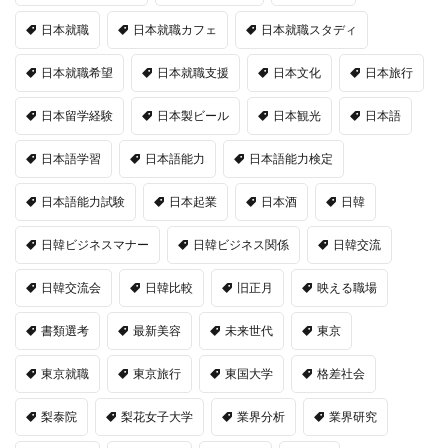
日本就職
日本就職カフェ
日本就職スタディ
日本就職希望
日本就職支援
日本文化
日本旅行
日本留学経験
日本製ビール
日本観光
日本語
日本語学習
日本語能力
日本語能力検定
日本語能力試験
日本起業
日本酒
日韓
日韓ビジネスマナー
日韓ビジネス関係
日韓交流
日韓交流会
日韓比較
旧正月
映える職場
書類選考
最新美容
未来世代
東京
東京就職
東京旅行
東国大学
格差社会
梨泰院
梨花女子大学
業界分析
業界研究