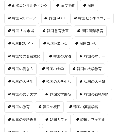
面接コンサルティング
面接準備
韓国
韓国 eスポーツ
韓国 MBTI
韓国 ビジネスマナー
韓国 人材市場
韓国 教育改革
韓国 職業教育
韓国ECサイト
韓国MZ世代
韓国Z世代
韓国での名前文化
韓国のお酒
韓国のマナー
韓国の働き方
韓国の大学
韓国の大学教育
韓国の大学生
韓国の大学生活
韓国の大学祭
韓国の女子大学
韓国の学園祭
韓国の就職事情
韓国の教育
韓国の祝日
韓国の英語学習
韓国の英語教育
韓国カフェ
韓国カフェ文化