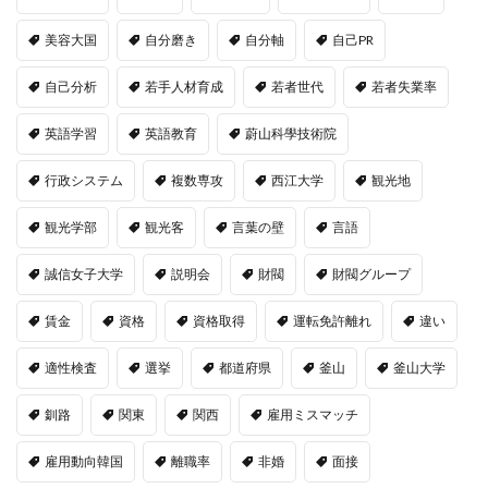
美容大国
自分磨き
自分軸
自己PR
自己分析
若手人材育成
若者世代
若者失業率
英語学習
英語教育
蔚山科學技術院
行政システム
複数専攻
西江大学
観光地
観光学部
観光客
言葉の壁
言語
誠信女子大学
説明会
財閥
財閥グループ
賃金
資格
資格取得
運転免許離れ
違い
適性検査
選挙
都道府県
釜山
釜山大学
釧路
関東
関西
雇用ミスマッチ
雇用動向韓国
離職率
非婚
面接