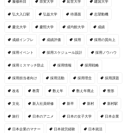
履修科目
崇実大学
延世大学
建国大学
弘大入口駅
弘益大学
待遇面
志望動機
慶北大学
慶熙大学
成均館大学
成績
成績インフレ
成績評価
採用
採用の質向上
採用イベント
採用スケジュール設計
採用ノウハウ
採用ミスマッチ防止
採用情報
採用戦略
採用担当者向け
採用活動
採用理念
採用課題
改名
教育
数え年
数え年廃止
整形
文化
新入社員研修
新卒
新村
新村駅
旅行
日本のアニメ
日本の女子大学
日本企業
日本企業のマナー
日本就労経験
日本就活