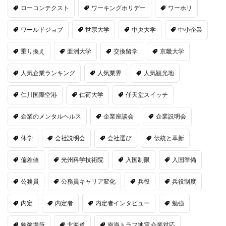
ローコンテクスト
ワーキングホリデー
ワーホリ
ワールドジョブ
世宗大学
中央大学
中小企業
乗り換え
亜洲大学
交換留学
京畿大学
人気企業ランキング
人気業界
人気観光地
仁川国際空港
仁荷大学
任天堂スイッチ
企業のメンタルヘルス
企業座談会
企業説明会
休学
会社説明会
会社選び
伝統と革新
偏差値
光州科学技術院
入国制限
入国準備
公務員
公務員キャリア変化
兵役
兵役制度
内定
内定者
内定者インタビュー
勉強
勉強場所
北海道
南海トラフ地震 企業対応