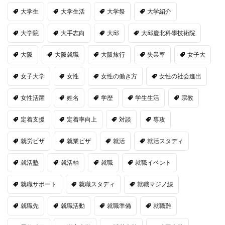
大学生
大学生活
大学祭
大学紹介
大学院
大手志向
大邱
大邱慶北科學技術院
大阪
大阪就職
大阪旅行
失業率
女子大
女子大学
女性
女性の働き方
女性の社会進出
女性活躍
姓名
学歴
学生生活
宗教
定着支援
定着率向上
対談
専攻
就労ビザ
就業ビザ
就活
就活スタディ
就活塾
就活軸
就職
就職イベント
就職サポート
就職スタディ
就職マジノ線
就職先
就職活動
就職準備
就職難