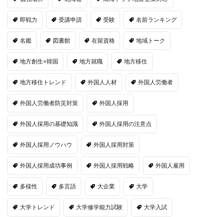
即戦力
受講申請
受験
名前ランキング
名鑑
図書館
在留資格
地域トーク
地方創生×韓国
地方就職
地方移住
地方移住トレンド
外国人人材
外国人労働者
外国人労働者防災対策
外国人採用
外国人採用の基礎知識
外国人採用の注意点
外国人採用ノウハウ
外国人採用対策
外国人採用成功事例
外国人採用戦略
外国人雇用
多様性
多言語
大企業
大学
大学トレンド
大学修学能力試験
大学入試