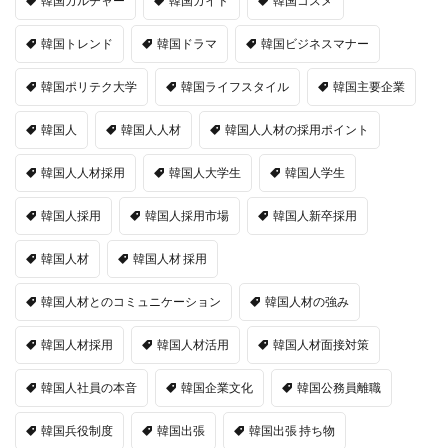
韓国カルチャー
韓国ガイド
韓国コスメ
韓国トレンド
韓国ドラマ
韓国ビジネスマナー
韓国ポリテク大学
韓国ライフスタイル
韓国主要企業
韓国人
韓国人人材
韓国人人材の採用ポイント
韓国人人材採用
韓国人大学生
韓国人学生
韓国人採用
韓国人採用市場
韓国人新卒採用
韓国人材
韓国人材 採用
韓国人材とのコミュニケーション
韓国人材の強み
韓国人材採用
韓国人材活用
韓国人材面接対策
韓国人社員の本音
韓国企業文化
韓国公務員離職
韓国兵役制度
韓国出張
韓国出張 持ち物