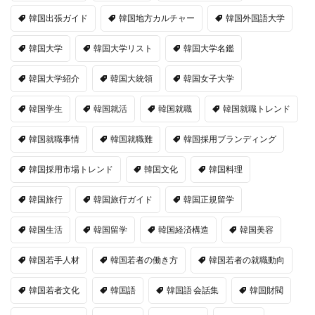
韓国出張ガイド
韓国地方カルチャー
韓国外国語大学
韓国大学
韓国大学リスト
韓国大学名鑑
韓国大学紹介
韓国大統領
韓国女子大学
韓国学生
韓国就活
韓国就職
韓国就職トレンド
韓国就職事情
韓国就職難
韓国採用ブランディング
韓国採用市場トレンド
韓国文化
韓国料理
韓国旅行
韓国旅行ガイド
韓国正規留学
韓国生活
韓国留学
韓国経済構造
韓国美容
韓国若手人材
韓国若者の働き方
韓国若者の就職動向
韓国若者文化
韓国語
韓国語 会話集
韓国財閥