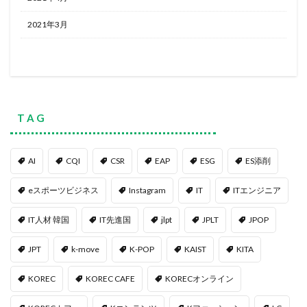
2021年3月
T A G
AI
CQI
CSR
EAP
ESG
ES添削
eスポーツビジネス
Instagram
IT
ITエンジニア
IT人材 韓国
IT先進国
jlpt
JPLT
JPOP
JPT
k-move
K-POP
KAIST
KITA
KOREC
KOREC CAFE
KORECオンライン