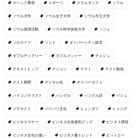
スペック重視
スポーツ
スラムダンク
ソウル
ソウル大学
ソウル女子大学
ソウル市立大学
ソウル採用活動
ソウル科学技術大学
ソジュ
ソロライフ
ソンド
ダイバーシティ経営
ダブルディグリー
ダブルメジャー
チェジュ
テキストヒップ
テジョン
テスト
テスト勉強
テスト期間
デジタル化
ネイバーカフェ
ハイコンテクスト
ハングル
ハングル語
パジュ
パラサイト
パリパリ文化
ヒュンダイ
ヒョンデ
ビジネスマナー
ビジネス出張便利グッズ
ビジネス慣習
ビジネス文化の違い
ビジネス書トレンド
ビットエー