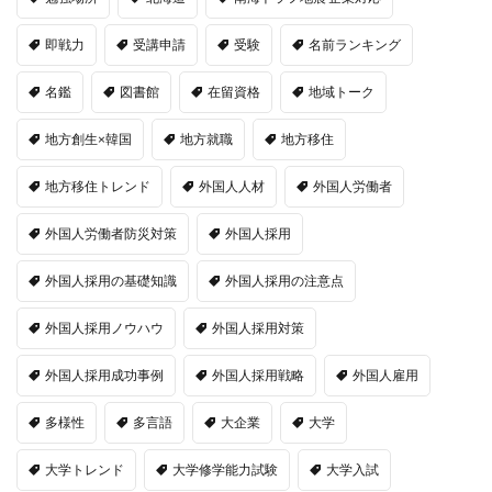
即戦力
受講申請
受験
名前ランキング
名鑑
図書館
在留資格
地域トーク
地方創生×韓国
地方就職
地方移住
地方移住トレンド
外国人人材
外国人労働者
外国人労働者防災対策
外国人採用
外国人採用の基礎知識
外国人採用の注意点
外国人採用ノウハウ
外国人採用対策
外国人採用成功事例
外国人採用戦略
外国人雇用
多様性
多言語
大企業
大学
大学トレンド
大学修学能力試験
大学入試