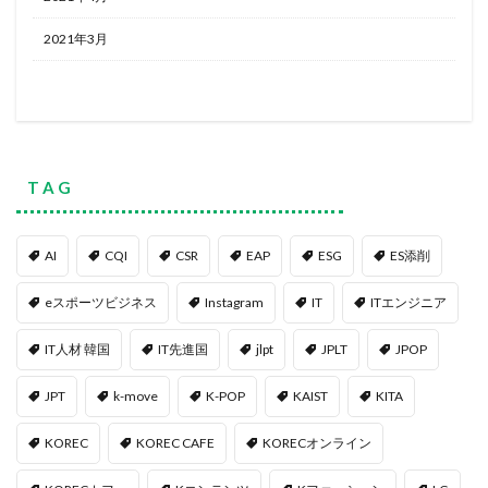
2021年3月
T A G
AI
CQI
CSR
EAP
ESG
ES添削
eスポーツビジネス
Instagram
IT
ITエンジニア
IT人材 韓国
IT先進国
jlpt
JPLT
JPOP
JPT
k-move
K-POP
KAIST
KITA
KOREC
KOREC CAFE
KORECオンライン