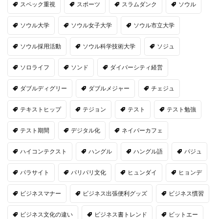
スペック重視
スポーツ
スラムダンク
ソウル
ソウル大学
ソウル女子大学
ソウル市立大学
ソウル採用活動
ソウル科学技術大学
ソジュ
ソロライフ
ソンド
ダイバーシティ経営
ダブルディグリー
ダブルメジャー
チェジュ
テキストヒップ
テジョン
テスト
テスト勉強
テスト期間
デジタル化
ネイバーカフェ
ハイコンテクスト
ハングル
ハングル語
パジュ
パラサイト
パリパリ文化
ヒュンダイ
ヒョンデ
ビジネスマナー
ビジネス出張便利グッズ
ビジネス慣習
ビジネス文化の違い
ビジネス書トレンド
ビットエー