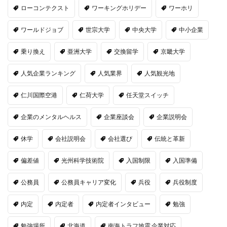
ローコンテクスト
ワーキングホリデー
ワーホリ
ワールドジョブ
世宗大学
中央大学
中小企業
乗り換え
亜洲大学
交換留学
京畿大学
人気企業ランキング
人気業界
人気観光地
仁川国際空港
仁荷大学
任天堂スイッチ
企業のメンタルヘルス
企業座談会
企業説明会
休学
会社説明会
会社選び
伝統と革新
偏差値
光州科学技術院
入国制限
入国準備
公務員
公務員キャリア変化
兵役
兵役制度
内定
内定者
内定者インタビュー
勉強
勉強場所
北海道
南海トラフ地震 企業対応