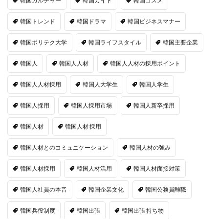
韓国カルチャー
韓国ガイド
韓国コスメ
韓国トレンド
韓国ドラマ
韓国ビジネスマナー
韓国ポリテク大学
韓国ライフスタイル
韓国主要企業
韓国人
韓国人人材
韓国人人材の採用ポイント
韓国人人材採用
韓国人大学生
韓国人学生
韓国人採用
韓国人採用市場
韓国人新卒採用
韓国人材
韓国人材 採用
韓国人材とのコミュニケーション
韓国人材の強み
韓国人材採用
韓国人材活用
韓国人材面接対策
韓国人社員の本音
韓国企業文化
韓国公務員離職
韓国兵役制度
韓国出張
韓国出張 持ち物