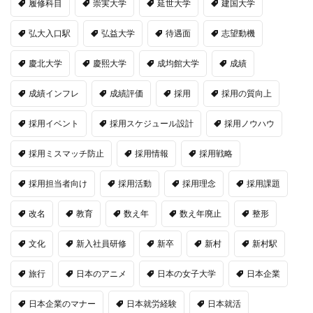
履修科目
崇実大学
延世大学
建国大学
弘大入口駅
弘益大学
待遇面
志望動機
慶北大学
慶熙大学
成均館大学
成績
成績インフレ
成績評価
採用
採用の質向上
採用イベント
採用スケジュール設計
採用ノウハウ
採用ミスマッチ防止
採用情報
採用戦略
採用担当者向け
採用活動
採用理念
採用課題
改名
教育
数え年
数え年廃止
整形
文化
新入社員研修
新卒
新村
新村駅
旅行
日本のアニメ
日本の女子大学
日本企業
日本企業のマナー
日本就労経験
日本就活