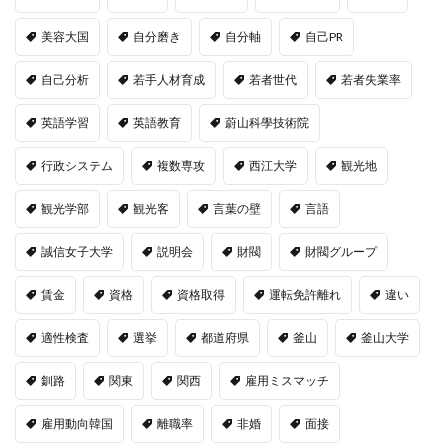
美容大国
自分磨き
自分軸
自己PR
自己分析
若手人材育成
若者世代
若者失業率
英語学習
英語教育
蔚山科學技術院
行政システム
複数専攻
西江大学
観光地
観光学部
観光客
言葉の壁
言語
誠信女子大学
説明会
財閥
財閥グループ
賃金
資格
資格取得
運転免許離れ
違い
適性検査
選挙
都道府県
釜山
釜山大学
釧路
関東
関西
雇用ミスマッチ
雇用動向韓国
離職率
非婚
面接