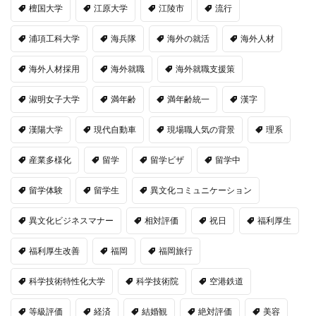
檀国大学
江原大学
江陵市
流行
浦項工科大学
海兵隊
海外の就活
海外人材
海外人材採用
海外就職
海外就職支援策
淑明女子大学
満年齢
満年齢統一
漢字
漢陽大学
現代自動車
現場職人気の背景
理系
産業多様化
留学
留学ビザ
留学中
留学体験
留学生
異文化コミュニケーション
異文化ビジネスマナー
相対評価
祝日
福利厚生
福利厚生改善
福岡
福岡旅行
科学技術特性化大学
科学技術院
空港鉄道
等級評価
経済
結婚観
絶対評価
美容