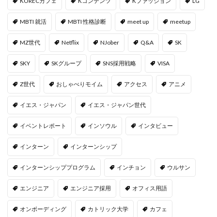
KORECカフェ
Kコンテンツ
Kファッション
LG
MBTI 就活
MBTI 性格診断
meet up
meetup
MZ世代
Netflix
NJober
Q&A
SK
SKY
SKグループ
SNS採用戦略
VISA
Z世代
おしゃべりモイム
アクセス
アニメ
イエス・ジャパン
イエス・ジャパン世代
イベントレポート
インソウル
インタビュー
インターン
インターンシップ
インターンシッププログラム
インチョン
ウルサン
エンジニア
エンジニア採用
オフィス用語
オンボーディング
カトリック大学
カフェ