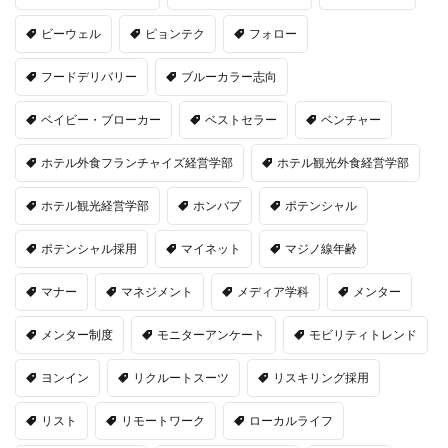
ビーウェル
ピョンテク
フォロー
フードデリバリー
ブルーカラー志向
ベイビー・ブローカー
ベストセラー
ベンチャー
ホテル外食フランチャイズ経営学部
ホテル観光外食経営学部
ホテル観光経営学部
ホンバプ
ポテンシャル
ポテンシャル採用
マイネット
マジノ線年齢
マナー
マネジメント
メディア学科
メンター
メンター制度
モニターアンケート
モビリティトレンド
ヨンイン
リクルートスーツ
リスキリング採用
リスト
リモートワーク
ローカルライフ