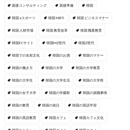
面接コンサルティング
面接準備
韓国
韓国 eスポーツ
韓国 MBTI
韓国 ビジネスマナー
韓国 人材市場
韓国 教育改革
韓国 職業教育
韓国ECサイト
韓国MZ世代
韓国Z世代
韓国での名前文化
韓国のお酒
韓国のマナー
韓国の働き方
韓国の大学
韓国の大学教育
韓国の大学生
韓国の大学生活
韓国の大学祭
韓国の女子大学
韓国の学園祭
韓国の就職事情
韓国の教育
韓国の祝日
韓国の英語学習
韓国の英語教育
韓国カフェ
韓国カフェ文化