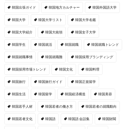
韓国出張ガイド
韓国地方カルチャー
韓国外国語大学
韓国大学
韓国大学リスト
韓国大学名鑑
韓国大学紹介
韓国大統領
韓国女子大学
韓国学生
韓国就活
韓国就職
韓国就職トレンド
韓国就職事情
韓国就職難
韓国採用ブランディング
韓国採用市場トレンド
韓国文化
韓国料理
韓国旅行
韓国旅行ガイド
韓国正規留学
韓国生活
韓国留学
韓国経済構造
韓国美容
韓国若手人材
韓国若者の働き方
韓国若者の就職動向
韓国若者文化
韓国語
韓国語 会話集
韓国財閥