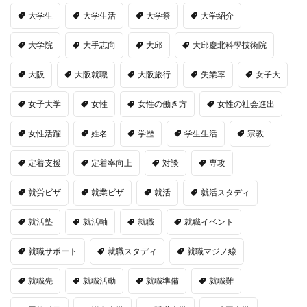
大学生
大学生活
大学祭
大学紹介
大学院
大手志向
大邱
大邱慶北科學技術院
大阪
大阪就職
大阪旅行
失業率
女子大
女子大学
女性
女性の働き方
女性の社会進出
女性活躍
姓名
学歴
学生生活
宗教
定着支援
定着率向上
対談
専攻
就労ビザ
就業ビザ
就活
就活スタディ
就活塾
就活軸
就職
就職イベント
就職サポート
就職スタディ
就職マジノ線
就職先
就職活動
就職準備
就職難