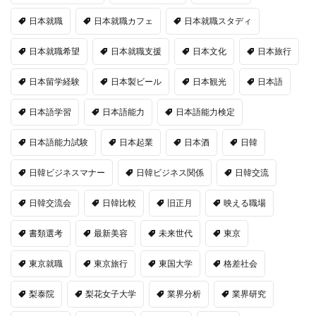
日本就職
日本就職カフェ
日本就職スタディ
日本就職希望
日本就職支援
日本文化
日本旅行
日本留学経験
日本製ビール
日本観光
日本語
日本語学習
日本語能力
日本語能力検定
日本語能力試験
日本起業
日本酒
日韓
日韓ビジネスマナー
日韓ビジネス関係
日韓交流
日韓交流会
日韓比較
旧正月
映える職場
書類選考
最新美容
未来世代
東京
東京就職
東京旅行
東国大学
格差社会
梨泰院
梨花女子大学
業界分析
業界研究