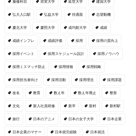
履修科目
崇実大学
延世大学
建国大学
弘大入口駅
弘益大学
待遇面
志望動機
慶北大学
慶熙大学
成均館大学
成績
成績インフレ
成績評価
採用
採用の質向上
採用イベント
採用スケジュール設計
採用ノウハウ
採用ミスマッチ防止
採用情報
採用戦略
採用担当者向け
採用活動
採用理念
採用課題
改名
教育
数え年
数え年廃止
整形
文化
新入社員研修
新卒
新村
新村駅
旅行
日本のアニメ
日本の女子大学
日本企業
日本企業のマナー
日本就労経験
日本就活