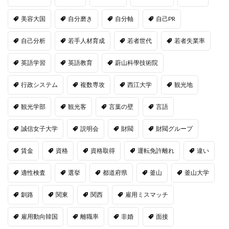
美容大国
自分磨き
自分軸
自己PR
自己分析
若手人材育成
若者世代
若者失業率
英語学習
英語教育
蔚山科學技術院
行政システム
複数専攻
西江大学
観光地
観光学部
観光客
言葉の壁
言語
誠信女子大学
説明会
財閥
財閥グループ
賃金
資格
資格取得
運転免許離れ
違い
適性検査
選挙
都道府県
釜山
釜山大学
釧路
関東
関西
雇用ミスマッチ
雇用動向韓国
離職率
非婚
面接