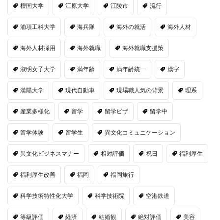
檀国大学
江原大学
江陵市
流行
浦項工科大学
海兵隊
海外の就活
海外人材
海外人材採用
海外就職
海外就職支援策
淑明女子大学
満年齢
満年齢統一
漢字
漢陽大学
現代自動車
現場職人気の背景
理系
産業多様化
留学
留学ビザ
留学中
留学体験
留学生
異文化コミュニケーション
異文化ビジネスマナー
相対評価
祝日
福利厚生
福利厚生改善
福岡
福岡旅行
科学技術特性化大学
科学技術院
空港鉄道
等級評価
経済
結婚観
絶対評価
美容