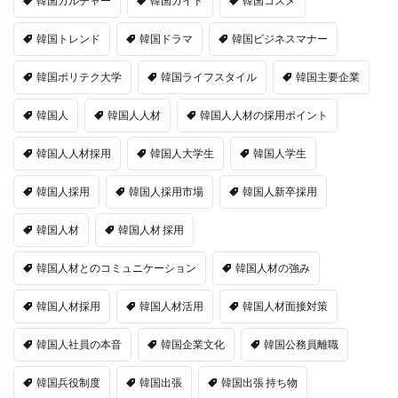
韓国カルチャー
韓国ガイド
韓国コスメ
韓国トレンド
韓国ドラマ
韓国ビジネスマナー
韓国ポリテク大学
韓国ライフスタイル
韓国主要企業
韓国人
韓国人人材
韓国人人材の採用ポイント
韓国人人材採用
韓国人大学生
韓国人学生
韓国人採用
韓国人採用市場
韓国人新卒採用
韓国人材
韓国人材 採用
韓国人材とのコミュニケーション
韓国人材の強み
韓国人材採用
韓国人材活用
韓国人材面接対策
韓国人社員の本音
韓国企業文化
韓国公務員離職
韓国兵役制度
韓国出張
韓国出張 持ち物