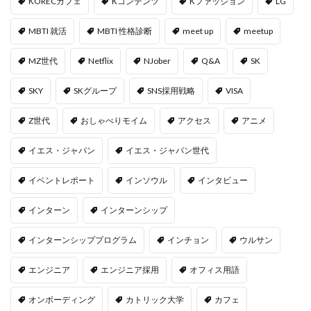
KORECカフェ
Kコンテンツ
Kファッション
LG
MBTI 就活
MBTI 性格診断
meet up
meetup
MZ世代
Netflix
NJober
Q&A
SK
SKY
SKグループ
SNS採用戦略
VISA
Z世代
おしゃべりモイム
アクセス
アニメ
イエス・ジャパン
イエス・ジャパン世代
イベントレポート
インソウル
インタビュー
インターン
インターンシップ
インターンシッププログラム
インチョン
ウルサン
エンジニア
エンジニア採用
オフィス用語
オンボーディング
カトリック大学
カフェ