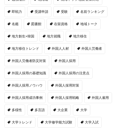
即戦力
受講申請
受験
名前ランキング
名鑑
図書館
在留資格
地域トーク
地方創生×韓国
地方就職
地方移住
地方移住トレンド
外国人人材
外国人労働者
外国人労働者防災対策
外国人採用
外国人採用の基礎知識
外国人採用の注意点
外国人採用ノウハウ
外国人採用対策
外国人採用成功事例
外国人採用戦略
外国人雇用
多様性
多言語
大企業
大学
大学トレンド
大学修学能力試験
大学入試