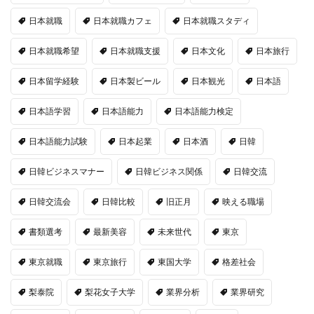
日本就職
日本就職カフェ
日本就職スタディ
日本就職希望
日本就職支援
日本文化
日本旅行
日本留学経験
日本製ビール
日本観光
日本語
日本語学習
日本語能力
日本語能力検定
日本語能力試験
日本起業
日本酒
日韓
日韓ビジネスマナー
日韓ビジネス関係
日韓交流
日韓交流会
日韓比較
旧正月
映える職場
書類選考
最新美容
未来世代
東京
東京就職
東京旅行
東国大学
格差社会
梨泰院
梨花女子大学
業界分析
業界研究