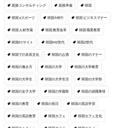
面接コンサルティング
面接準備
韓国
韓国 eスポーツ
韓国 MBTI
韓国 ビジネスマナー
韓国 人材市場
韓国 教育改革
韓国 職業教育
韓国ECサイト
韓国MZ世代
韓国Z世代
韓国での名前文化
韓国のお酒
韓国のマナー
韓国の働き方
韓国の大学
韓国の大学教育
韓国の大学生
韓国の大学生活
韓国の大学祭
韓国の女子大学
韓国の学園祭
韓国の就職事情
韓国の教育
韓国の祝日
韓国の英語学習
韓国の英語教育
韓国カフェ
韓国カフェ文化