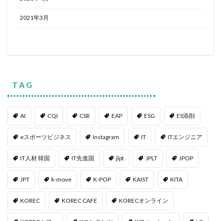
2021年3月
T A G
AI
CQI
CSR
EAP
ESG
ES添削
eスポーツビジネス
Instagram
IT
ITエンジニア
IT人材 韓国
IT先進国
jlpt
JPLT
JPOP
JPT
k-move
K-POP
KAIST
KITA
KOREC
KOREC CAFE
KORECオンライン