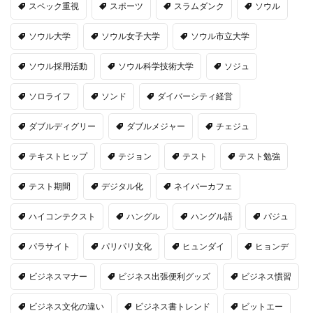
スペック重視
スポーツ
スラムダンク
ソウル
ソウル大学
ソウル女子大学
ソウル市立大学
ソウル採用活動
ソウル科学技術大学
ソジュ
ソロライフ
ソンド
ダイバーシティ経営
ダブルディグリー
ダブルメジャー
チェジュ
テキストヒップ
テジョン
テスト
テスト勉強
テスト期間
デジタル化
ネイバーカフェ
ハイコンテクスト
ハングル
ハングル語
パジュ
パラサイト
パリパリ文化
ヒュンダイ
ヒョンデ
ビジネスマナー
ビジネス出張便利グッズ
ビジネス慣習
ビジネス文化の違い
ビジネス書トレンド
ビットエー