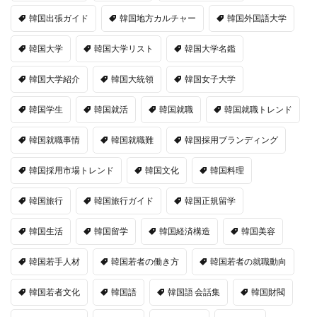
韓国出張ガイド
韓国地方カルチャー
韓国外国語大学
韓国大学
韓国大学リスト
韓国大学名鑑
韓国大学紹介
韓国大統領
韓国女子大学
韓国学生
韓国就活
韓国就職
韓国就職トレンド
韓国就職事情
韓国就職難
韓国採用ブランディング
韓国採用市場トレンド
韓国文化
韓国料理
韓国旅行
韓国旅行ガイド
韓国正規留学
韓国生活
韓国留学
韓国経済構造
韓国美容
韓国若手人材
韓国若者の働き方
韓国若者の就職動向
韓国若者文化
韓国語
韓国語 会話集
韓国財閥