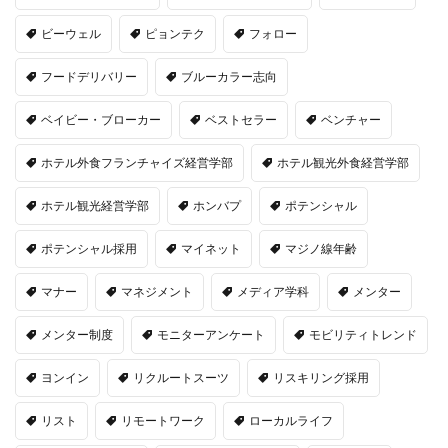
ビーウェル
ピョンテク
フォロー
フードデリバリー
ブルーカラー志向
ベイビー・ブローカー
ベストセラー
ベンチャー
ホテル外食フランチャイズ経営学部
ホテル観光外食経営学部
ホテル観光経営学部
ホンバプ
ポテンシャル
ポテンシャル採用
マイネット
マジノ線年齢
マナー
マネジメント
メディア学科
メンター
メンター制度
モニターアンケート
モビリティトレンド
ヨンイン
リクルートスーツ
リスキリング採用
リスト
リモートワーク
ローカルライフ