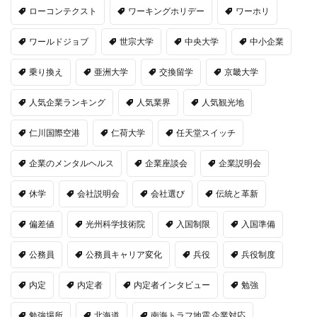
ローコンテクスト
ワーキングホリデー
ワーホリ
ワールドジョブ
世宗大学
中央大学
中小企業
乗り換え
亜洲大学
交換留学
京畿大学
人気企業ランキング
人気業界
人気観光地
仁川国際空港
仁荷大学
任天堂スイッチ
企業のメンタルヘルス
企業座談会
企業説明会
休学
会社説明会
会社選び
伝統と革新
偏差値
光州科学技術院
入国制限
入国準備
公務員
公務員キャリア変化
兵役
兵役制度
内定
内定者
内定者インタビュー
勉強
勉強場所
北海道
南海トラフ地震 企業対応