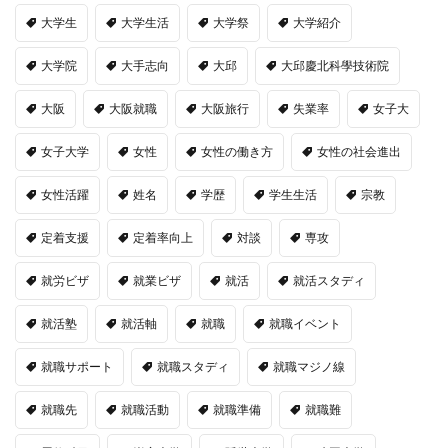
大学生
大学生活
大学祭
大学紹介
大学院
大手志向
大邱
大邱慶北科學技術院
大阪
大阪就職
大阪旅行
失業率
女子大
女子大学
女性
女性の働き方
女性の社会進出
女性活躍
姓名
学歴
学生生活
宗教
定着支援
定着率向上
対談
専攻
就労ビザ
就業ビザ
就活
就活スタディ
就活塾
就活軸
就職
就職イベント
就職サポート
就職スタディ
就職マジノ線
就職先
就職活動
就職準備
就職難