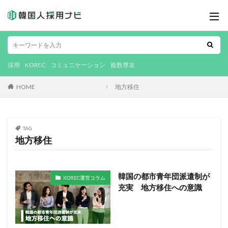
採用
KOREC
コミュニケーション
複数専攻
HOME
地方移住
TAG
地方移住
韓国の都市青年団派遣制が
KOREC運営コラム
充実 地方移住への意識