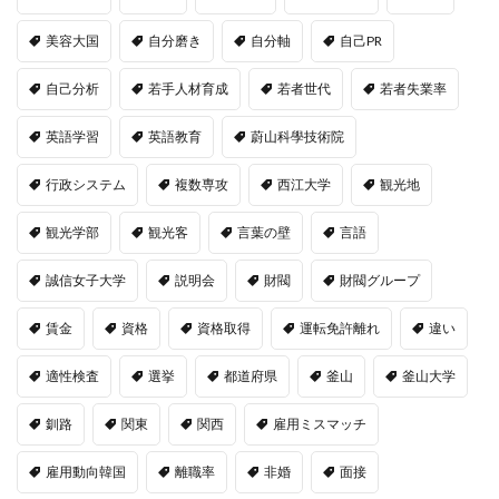
美容大国
自分磨き
自分軸
自己PR
自己分析
若手人材育成
若者世代
若者失業率
英語学習
英語教育
蔚山科學技術院
行政システム
複数専攻
西江大学
観光地
観光学部
観光客
言葉の壁
言語
誠信女子大学
説明会
財閥
財閥グループ
賃金
資格
資格取得
運転免許離れ
違い
適性検査
選挙
都道府県
釜山
釜山大学
釧路
関東
関西
雇用ミスマッチ
雇用動向韓国
離職率
非婚
面接