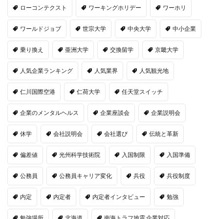
ローコンテクスト
ワーキングホリデー
ワーホリ
ワールドジョブ
世宗大学
中央大学
中小企業
乗り換え
亜洲大学
交換留学
京畿大学
人気企業ランキング
人気業界
人気観光地
仁川国際空港
仁荷大学
任天堂スイッチ
企業のメンタルヘルス
企業座談会
企業説明会
休学
会社説明会
会社選び
伝統と革新
偏差値
光州科学技術院
入国制限
入国準備
公務員
公務員キャリア変化
兵役
兵役制度
内定
内定者
内定者インタビュー
勉強
勉強場所
北海道
南海トラフ地震 企業対応