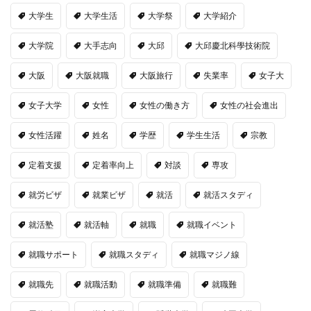
大学生
大学生活
大学祭
大学紹介
大学院
大手志向
大邱
大邱慶北科學技術院
大阪
大阪就職
大阪旅行
失業率
女子大
女子大学
女性
女性の働き方
女性の社会進出
女性活躍
姓名
学歴
学生生活
宗教
定着支援
定着率向上
対談
専攻
就労ビザ
就業ビザ
就活
就活スタディ
就活塾
就活軸
就職
就職イベント
就職サポート
就職スタディ
就職マジノ線
就職先
就職活動
就職準備
就職難