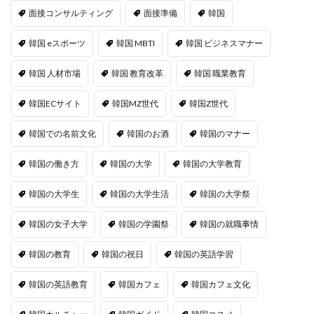
面接コンサルティング
面接準備
韓国
韓国 eスポーツ
韓国 MBTI
韓国 ビジネスマナー
韓国 人材市場
韓国 教育改革
韓国 職業教育
韓国ECサイト
韓国MZ世代
韓国Z世代
韓国での名前文化
韓国のお酒
韓国のマナー
韓国の働き方
韓国の大学
韓国の大学教育
韓国の大学生
韓国の大学生活
韓国の大学祭
韓国の女子大学
韓国の学園祭
韓国の就職事情
韓国の教育
韓国の祝日
韓国の英語学習
韓国の英語教育
韓国カフェ
韓国カフェ文化