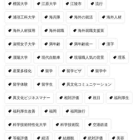
檀国大学
江原大学
江陵市
流行
浦項工科大学
海兵隊
海外の就活
海外人材
海外人材採用
海外就職
海外就職支援策
淑明女子大学
満年齢
満年齢統一
漢字
漢陽大学
現代自動車
現場職人気の背景
理系
産業多様化
留学
留学ビザ
留学中
留学体験
留学生
異文化コミュニケーション
異文化ビジネスマナー
相対評価
祝日
福利厚生
福利厚生改善
福岡
福岡旅行
科学技術特性化大学
科学技術院
空港鉄道
等級評価
経済
結婚観
絶対評価
美容