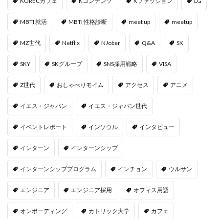
KORECカフェ
Kコンテンツ
Kファッション
LG
MBTI 就活
MBTI 性格診断
meet up
meetup
MZ世代
Netflix
NJober
Q&A
SK
SKY
SKグループ
SNS採用戦略
VISA
Z世代
おしゃべりモイム
アクセス
アニメ
イエス・ジャパン
イエス・ジャパン世代
イベントレポート
インソウル
インタビュー
インターン
インターンシップ
インターンシッププログラム
インチョン
ウルサン
エンジニア
エンジニア採用
オフィス用語
オンボーディング
カトリック大学
カフェ