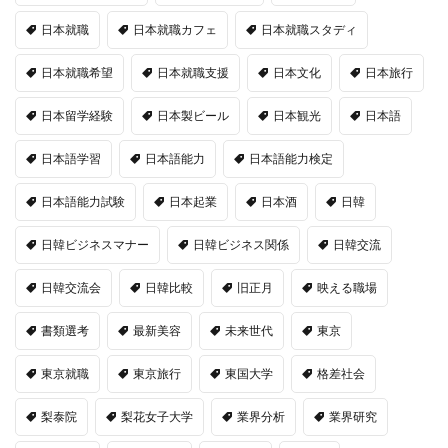
日本就職
日本就職カフェ
日本就職スタディ
日本就職希望
日本就職支援
日本文化
日本旅行
日本留学経験
日本製ビール
日本観光
日本語
日本語学習
日本語能力
日本語能力検定
日本語能力試験
日本起業
日本酒
日韓
日韓ビジネスマナー
日韓ビジネス関係
日韓交流
日韓交流会
日韓比較
旧正月
映える職場
書類選考
最新美容
未来世代
東京
東京就職
東京旅行
東国大学
格差社会
梨泰院
梨花女子大学
業界分析
業界研究