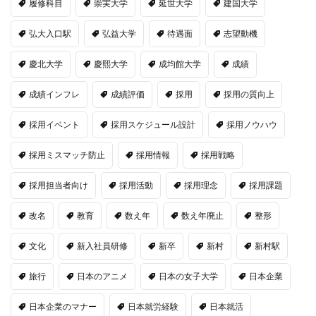
履修科目
崇実大学
延世大学
建国大学
弘大入口駅
弘益大学
待遇面
志望動機
慶北大学
慶熙大学
成均館大学
成績
成績インフレ
成績評価
採用
採用の質向上
採用イベント
採用スケジュール設計
採用ノウハウ
採用ミスマッチ防止
採用情報
採用戦略
採用担当者向け
採用活動
採用理念
採用課題
改名
教育
数え年
数え年廃止
整形
文化
新入社員研修
新卒
新村
新村駅
旅行
日本のアニメ
日本の女子大学
日本企業
日本企業のマナー
日本就労経験
日本就活