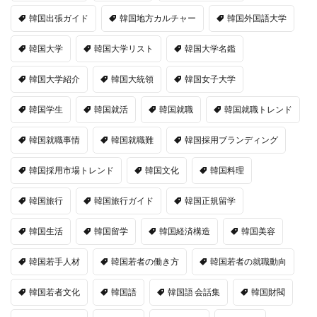
韓国出張ガイド
韓国地方カルチャー
韓国外国語大学
韓国大学
韓国大学リスト
韓国大学名鑑
韓国大学紹介
韓国大統領
韓国女子大学
韓国学生
韓国就活
韓国就職
韓国就職トレンド
韓国就職事情
韓国就職難
韓国採用ブランディング
韓国採用市場トレンド
韓国文化
韓国料理
韓国旅行
韓国旅行ガイド
韓国正規留学
韓国生活
韓国留学
韓国経済構造
韓国美容
韓国若手人材
韓国若者の働き方
韓国若者の就職動向
韓国若者文化
韓国語
韓国語 会話集
韓国財閥