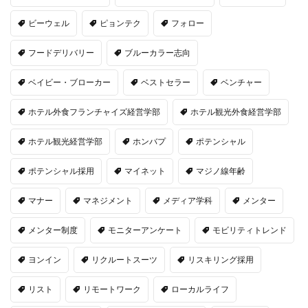
ビーウェル
ピョンテク
フォロー
フードデリバリー
ブルーカラー志向
ベイビー・ブローカー
ベストセラー
ベンチャー
ホテル外食フランチャイズ経営学部
ホテル観光外食経営学部
ホテル観光経営学部
ホンバプ
ポテンシャル
ポテンシャル採用
マイネット
マジノ線年齢
マナー
マネジメント
メディア学科
メンター
メンター制度
モニターアンケート
モビリティトレンド
ヨンイン
リクルートスーツ
リスキリング採用
リスト
リモートワーク
ローカルライフ