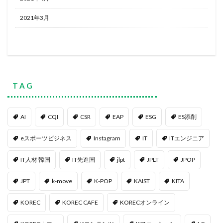
2021年3月
T A G
AI
CQI
CSR
EAP
ESG
ES添削
eスポーツビジネス
Instagram
IT
ITエンジニア
IT人材 韓国
IT先進国
jlpt
JPLT
JPOP
JPT
k-move
K-POP
KAIST
KITA
KOREC
KOREC CAFE
KORECオンライン