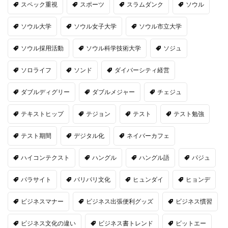
スペック重視
スポーツ
スラムダンク
ソウル
ソウル大学
ソウル女子大学
ソウル市立大学
ソウル採用活動
ソウル科学技術大学
ソジュ
ソロライフ
ソンド
ダイバーシティ経営
ダブルディグリー
ダブルメジャー
チェジュ
テキストヒップ
テジョン
テスト
テスト勉強
テスト期間
デジタル化
ネイバーカフェ
ハイコンテクスト
ハングル
ハングル語
パジュ
パラサイト
パリパリ文化
ヒュンダイ
ヒョンデ
ビジネスマナー
ビジネス出張便利グッズ
ビジネス慣習
ビジネス文化の違い
ビジネス書トレンド
ビットエー