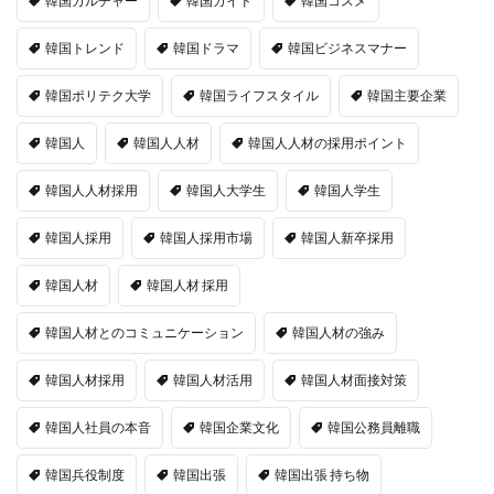
韓国カルチャー
韓国ガイド
韓国コスメ
韓国トレンド
韓国ドラマ
韓国ビジネスマナー
韓国ポリテク大学
韓国ライフスタイル
韓国主要企業
韓国人
韓国人人材
韓国人人材の採用ポイント
韓国人人材採用
韓国人大学生
韓国人学生
韓国人採用
韓国人採用市場
韓国人新卒採用
韓国人材
韓国人材 採用
韓国人材とのコミュニケーション
韓国人材の強み
韓国人材採用
韓国人材活用
韓国人材面接対策
韓国人社員の本音
韓国企業文化
韓国公務員離職
韓国兵役制度
韓国出張
韓国出張 持ち物