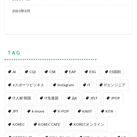
2021年3月
T A G
AI
CQI
CSR
EAP
ESG
ES添削
eスポーツビジネス
Instagram
IT
ITエンジニア
IT人材 韓国
IT先進国
jlpt
JPLT
JPOP
JPT
k-move
K-POP
KAIST
KITA
KOREC
KOREC CAFE
KORECオンライン