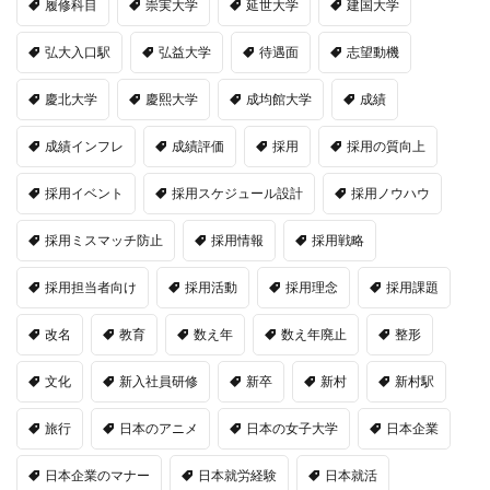
履修科目
崇実大学
延世大学
建国大学
弘大入口駅
弘益大学
待遇面
志望動機
慶北大学
慶熙大学
成均館大学
成績
成績インフレ
成績評価
採用
採用の質向上
採用イベント
採用スケジュール設計
採用ノウハウ
採用ミスマッチ防止
採用情報
採用戦略
採用担当者向け
採用活動
採用理念
採用課題
改名
教育
数え年
数え年廃止
整形
文化
新入社員研修
新卒
新村
新村駅
旅行
日本のアニメ
日本の女子大学
日本企業
日本企業のマナー
日本就労経験
日本就活