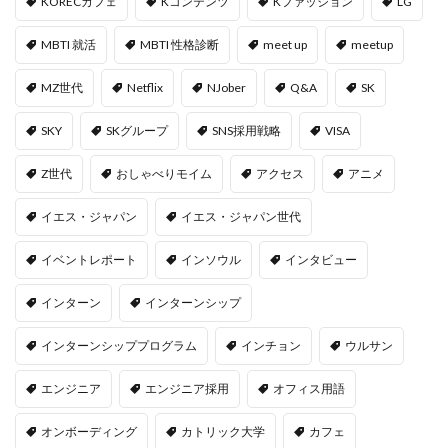
KORECカフェ
Kコンテンツ
Kファッション
LG
MBTI 就活
MBTI 性格診断
meet up
meetup
MZ世代
Netflix
NJober
Q&A
SK
SKY
SKグループ
SNS採用戦略
VISA
Z世代
おしゃべりモイム
アクセス
アニメ
イエス・ジャパン
イエス・ジャパン世代
イベントレポート
インソウル
インタビュー
インターン
インターンシップ
インターンシッププログラム
インチョン
ウルサン
エンジニア
エンジニア採用
オフィス用語
オンボーディング
カトリック大学
カフェ