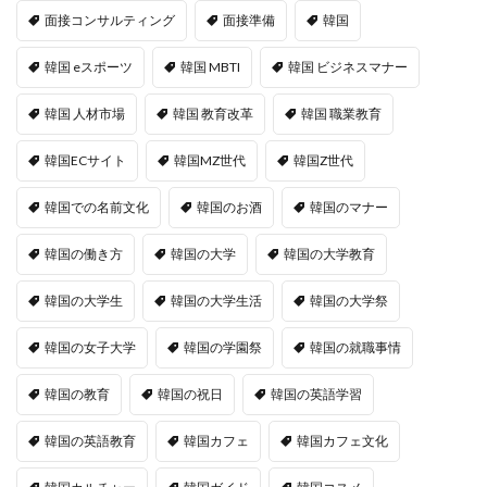
面接コンサルティング
面接準備
韓国
韓国 eスポーツ
韓国 MBTI
韓国 ビジネスマナー
韓国 人材市場
韓国 教育改革
韓国 職業教育
韓国ECサイト
韓国MZ世代
韓国Z世代
韓国での名前文化
韓国のお酒
韓国のマナー
韓国の働き方
韓国の大学
韓国の大学教育
韓国の大学生
韓国の大学生活
韓国の大学祭
韓国の女子大学
韓国の学園祭
韓国の就職事情
韓国の教育
韓国の祝日
韓国の英語学習
韓国の英語教育
韓国カフェ
韓国カフェ文化