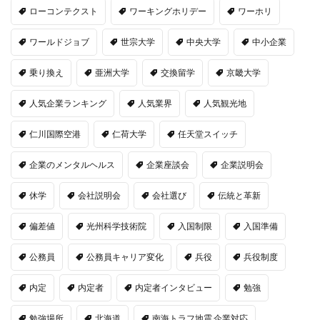
ローコンテクスト
ワーキングホリデー
ワーホリ
ワールドジョブ
世宗大学
中央大学
中小企業
乗り換え
亜洲大学
交換留学
京畿大学
人気企業ランキング
人気業界
人気観光地
仁川国際空港
仁荷大学
任天堂スイッチ
企業のメンタルヘルス
企業座談会
企業説明会
休学
会社説明会
会社選び
伝統と革新
偏差値
光州科学技術院
入国制限
入国準備
公務員
公務員キャリア変化
兵役
兵役制度
内定
内定者
内定者インタビュー
勉強
勉強場所
北海道
南海トラフ地震 企業対応