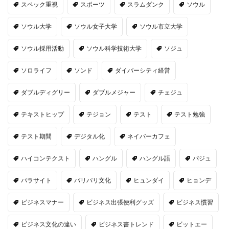
スペック重視
スポーツ
スラムダンク
ソウル
ソウル大学
ソウル女子大学
ソウル市立大学
ソウル採用活動
ソウル科学技術大学
ソジュ
ソロライフ
ソンド
ダイバーシティ経営
ダブルディグリー
ダブルメジャー
チェジュ
テキストヒップ
テジョン
テスト
テスト勉強
テスト期間
デジタル化
ネイバーカフェ
ハイコンテクスト
ハングル
ハングル語
パジュ
パラサイト
パリパリ文化
ヒュンダイ
ヒョンデ
ビジネスマナー
ビジネス出張便利グッズ
ビジネス慣習
ビジネス文化の違い
ビジネス書トレンド
ビットエー