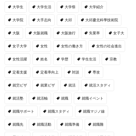
大学生
大学生活
大学祭
大学紹介
大学院
大手志向
大邱
大邱慶北科學技術院
大阪
大阪就職
大阪旅行
失業率
女子大
女子大学
女性
女性の働き方
女性の社会進出
女性活躍
姓名
学歴
学生生活
宗教
定着支援
定着率向上
対談
専攻
就労ビザ
就業ビザ
就活
就活スタディ
就活塾
就活軸
就職
就職イベント
就職サポート
就職スタディ
就職マジノ線
就職先
就職活動
就職準備
就職難