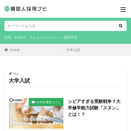
採用
KOREC
コミュニケーション
複数専攻
HOME
大学入試
TAG
大学入試
シビアすぎる受験戦争？大
KOREC運営コラム
学修学能力試験「スヌン」
とは！？