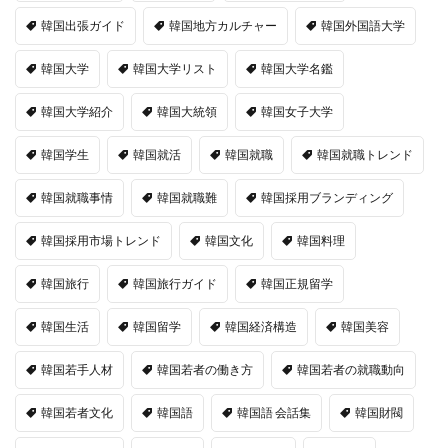
韓国出張ガイド
韓国地方カルチャー
韓国外国語大学
韓国大学
韓国大学リスト
韓国大学名鑑
韓国大学紹介
韓国大統領
韓国女子大学
韓国学生
韓国就活
韓国就職
韓国就職トレンド
韓国就職事情
韓国就職難
韓国採用ブランディング
韓国採用市場トレンド
韓国文化
韓国料理
韓国旅行
韓国旅行ガイド
韓国正規留学
韓国生活
韓国留学
韓国経済構造
韓国美容
韓国若手人材
韓国若者の働き方
韓国若者の就職動向
韓国若者文化
韓国語
韓国語 会話集
韓国財閥