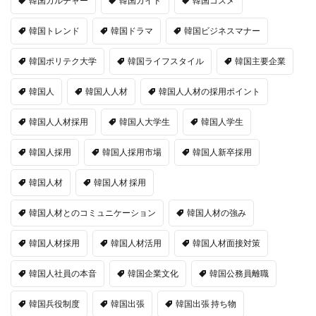
韓国カルチャー
韓国ガイド
韓国コスメ
韓国トレンド
韓国ドラマ
韓国ビジネスマナー
韓国ポリテク大学
韓国ライフスタイル
韓国主要企業
韓国人
韓国人人材
韓国人人材の採用ポイント
韓国人人材採用
韓国人大学生
韓国人学生
韓国人採用
韓国人採用市場
韓国人新卒採用
韓国人材
韓国人材 採用
韓国人材とのコミュニケーション
韓国人材の強み
韓国人材採用
韓国人材活用
韓国人材面接対策
韓国人社員の本音
韓国企業文化
韓国公務員離職
韓国兵役制度
韓国出張
韓国出張 持ち物