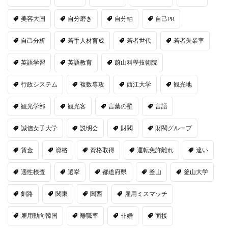
美容大国
自分磨き
自分軸
自己PR
自己分析
若手人材育成
若者世代
若者失業率
英語学習
英語教育
蔚山科學技術院
行政システム
複数専攻
西江大学
観光地
観光学部
観光客
言葉の壁
言語
誠信女子大学
説明会
財閥
財閥グループ
賃金
資格
資格取得
運転免許離れ
違い
適性検査
選挙
都道府県
釜山
釜山大学
釧路
関東
関西
雇用ミスマッチ
雇用動向韓国
離職率
非婚
面接