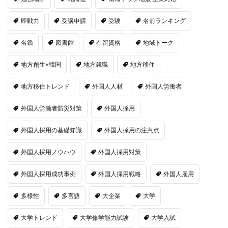
即戦力
受講申請
受験
名前ランキング
名鑑
図書館
在留資格
地域トーク
地方創生×韓国
地方就職
地方移住
地方移住トレンド
外国人人材
外国人労働者
外国人労働者防災対策
外国人採用
外国人採用の基礎知識
外国人採用の注意点
外国人採用ノウハウ
外国人採用対策
外国人採用成功事例
外国人採用戦略
外国人雇用
多様性
多言語
大企業
大学
大学トレンド
大学修学能力試験
大学入試