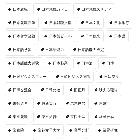
日本就職
日本就職カフェ
日本就職スタディ
日本就職希望
日本就職支援
日本文化
日本旅行
日本留学経験
日本製ビール
日本観光
日本語
日本語学習
日本語能力
日本語能力検定
日本語能力試験
日本起業
日本酒
日韓
日韓ビジネスマナー
日韓ビジネス関係
日韓交流
日韓交流会
日韓比較
旧正月
映える職場
書類選考
最新美容
未来世代
東京
東京就職
東京旅行
東国大学
格差社会
梨泰院
梨花女子大学
業界分析
業界研究