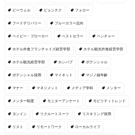
ビーウェル
ピョンテク
フォロー
フードデリバリー
ブルーカラー志向
ベイビー・ブローカー
ベストセラー
ベンチャー
ホテル外食フランチャイズ経営学部
ホテル観光外食経営学部
ホテル観光経営学部
ホンバプ
ポテンシャル
ポテンシャル採用
マイネット
マジノ線年齢
マナー
マネジメント
メディア学科
メンター
メンター制度
モニターアンケート
モビリティトレンド
ヨンイン
リクルートスーツ
リスキリング採用
リスト
リモートワーク
ローカルライフ