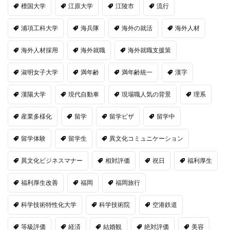
檀国大学
江原大学
江陵市
流行
浦項工科大学
海兵隊
海外の就活
海外人材
海外人材採用
海外就職
海外就職支援策
淑明女子大学
満年齢
満年齢統一
漢字
漢陽大学
現代自動車
現場職人気の背景
理系
産業多様化
留学
留学ビザ
留学中
留学体験
留学生
異文化コミュニケーション
異文化ビジネスマナー
相対評価
祝日
福利厚生
福利厚生改善
福岡
福岡旅行
科学技術特性化大学
科学技術院
空港鉄道
等級評価
経済
結婚観
絶対評価
美容