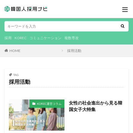
採用
KOREC
コミュニケーション
複数専攻
HOME
採用活動
TAG
採用活動
女性の社会進出から見る韓
KOREC運営コラム
国女子大特集