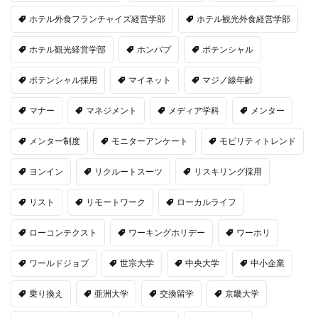
ホテル外食フランチャイズ経営学部
ホテル観光外食経営学部
ホテル観光経営学部
ホンバプ
ポテンシャル
ポテンシャル採用
マイネット
マジノ線年齢
マナー
マネジメント
メディア学科
メンター
メンター制度
モニターアンケート
モビリティトレンド
ヨンイン
リクルートスーツ
リスキリング採用
リスト
リモートワーク
ローカルライフ
ローコンテクスト
ワーキングホリデー
ワーホリ
ワールドジョブ
世宗大学
中央大学
中小企業
乗り換え
亜洲大学
交換留学
京畿大学