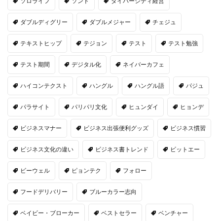
ソロライフ
ソンド
ダイバーシティ経営
ダブルディグリー
ダブルメジャー
チェジュ
テキストヒップ
テジョン
テスト
テスト勉強
テスト期間
デジタル化
ネイバーカフェ
ハイコンテクスト
ハングル
ハングル語
パジュ
パラサイト
パリパリ文化
ヒュンダイ
ヒョンデ
ビジネスマナー
ビジネス出張便利グッズ
ビジネス慣習
ビジネス文化の違い
ビジネス書トレンド
ビットエー
ビーウェル
ピョンテク
フォロー
フードデリバリー
ブルーカラー志向
ベイビー・ブローカー
ベストセラー
ベンチャー