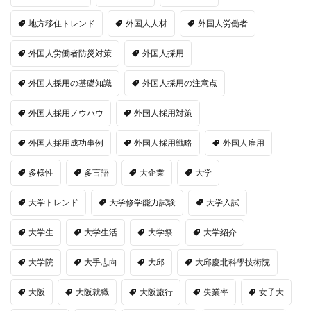
地方移住トレンド
外国人人材
外国人労働者
外国人労働者防災対策
外国人採用
外国人採用の基礎知識
外国人採用の注意点
外国人採用ノウハウ
外国人採用対策
外国人採用成功事例
外国人採用戦略
外国人雇用
多様性
多言語
大企業
大学
大学トレンド
大学修学能力試験
大学入試
大学生
大学生活
大学祭
大学紹介
大学院
大手志向
大邱
大邱慶北科學技術院
大阪
大阪就職
大阪旅行
失業率
女子大