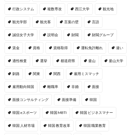
行政システム
複数専攻
西江大学
観光地
観光学部
観光客
言葉の壁
言語
誠信女子大学
説明会
財閥
財閥グループ
賃金
資格
資格取得
運転免許離れ
違い
適性検査
選挙
都道府県
釜山
釜山大学
釧路
関東
関西
雇用ミスマッチ
雇用動向韓国
離職率
非婚
面接
面接コンサルティング
面接準備
韓国
韓国 eスポーツ
韓国 MBTI
韓国 ビジネスマナー
韓国 人材市場
韓国 教育改革
韓国 職業教育