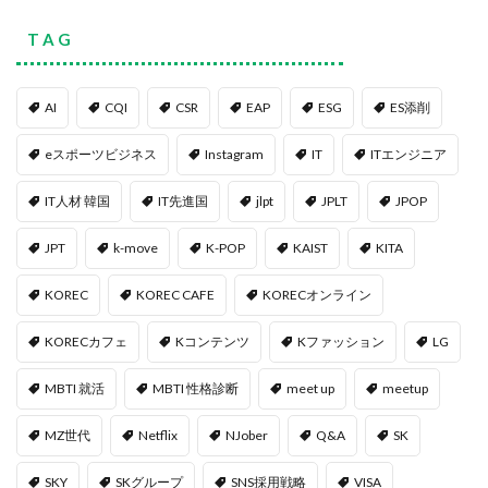
T A G
AI
CQI
CSR
EAP
ESG
ES添削
eスポーツビジネス
Instagram
IT
ITエンジニア
IT人材 韓国
IT先進国
jlpt
JPLT
JPOP
JPT
k-move
K-POP
KAIST
KITA
KOREC
KOREC CAFE
KORECオンライン
KORECカフェ
Kコンテンツ
Kファッション
LG
MBTI 就活
MBTI 性格診断
meet up
meetup
MZ世代
Netflix
NJober
Q&A
SK
SKY
SKグループ
SNS採用戦略
VISA