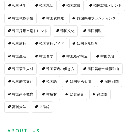
韓国学生
韓国就活
韓国就職
韓国就職トレンド
韓国就職事情
韓国就職難
韓国採用ブランディング
韓国採用市場トレンド
韓国文化
韓国料理
韓国旅行
韓国旅行ガイド
韓国正規留学
韓国生活
韓国留学
韓国経済構造
韓国美容
韓国若手人材
韓国若者の働き方
韓国若者の就職動向
韓国若者文化
韓国語
韓国語 会話集
韓国財閥
韓国高等教育
韓屋村
飲食業界
高霊郡
高麗大学
２号線
A B O U T U S