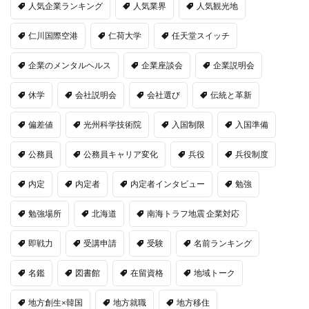
人気企業ランキング
人気業界
人気観光地
仁川国際空港
仁荷大学
任天堂スイッチ
企業のメンタルヘルス
企業座談会
企業説明会
休学
会社説明会
会社選び
伝統と革新
偏差値
光州科学技術院
入国制限
入国準備
公務員
公務員キャリア変化
兵役
兵役制度
内定
内定者
内定者インタビュー
勉強
勉強場所
北海道
南海トラフ地震 企業対応
即戦力
受講申請
受験
名前ランキング
名鑑
図書館
在留資格
地域トーク
地方創生×韓国
地方就職
地方移住