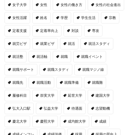
女子大学
女性
女性の働き方
女性の社会進出
女性活躍
姓名
学歴
学生生活
宗教
定着支援
定着率向上
対談
専攻
就労ビザ
就業ビザ
就活
就活スタディ
就活塾
就活軸
就職
就職イベント
就職サポート
就職スタディ
就職マジノ線
就職先
就職活動
就職準備
就職難
履修科目
崇実大学
延世大学
建国大学
弘大入口駅
弘益大学
待遇面
志望動機
慶北大学
慶熙大学
成均館大学
成績
成績インフレ
成績評価
採用
採用の質向上