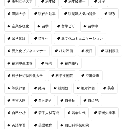
淑明女子大学
満年齢
満年齢統一
漢字
漢陽大学
現代自動車
現場職人気の背景
理系
産業多様化
留学
留学ビザ
留学中
留学体験
留学生
異文化コミュニケーション
異文化ビジネスマナー
相対評価
祝日
福利厚生
福利厚生改善
福岡
福岡旅行
科学技術特性化大学
科学技術院
空港鉄道
等級評価
経済
結婚観
絶対評価
美容
美容大国
自分磨き
自分軸
自己PR
自己分析
若手人材育成
若者世代
若者失業率
英語学習
英語教育
蔚山科學技術院