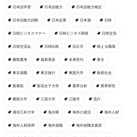
日本語学習
日本語能力
日本語能力検定
日本語能力試験
日本起業
日本酒
日韓
日韓ビジネスマナー
日韓ビジネス関係
日韓交流
日韓交流会
日韓比較
旧正月
映える職場
書類選考
最新美容
未来世代
東京
東京就職
東京旅行
東国大学
格差社会
梨泰院
梨花女子大学
業界分析
業界研究
檀国大学
江原大学
江陵市
流行
浦項工科大学
海兵隊
海外の就活
海外人材
海外人材採用
海外就職
海外就職支援策