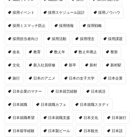
採用イベント
採用スケジュール設計
採用ノウハウ
採用ミスマッチ防止
採用情報
採用戦略
採用担当者向け
採用活動
採用理念
採用課題
改名
教育
数え年
数え年廃止
整形
文化
新入社員研修
新卒
新村
新村駅
旅行
日本のアニメ
日本の女子大学
日本企業
日本企業のマナー
日本就労経験
日本就活
日本就職
日本就職カフェ
日本就職スタディ
日本就職希望
日本就職支援
日本文化
日本旅行
日本留学経験
日本製ビール
日本観光
日本語