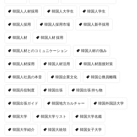
韓国人人材採用
韓国人大学生
韓国人学生
韓国人採用
韓国人採用市場
韓国人新卒採用
韓国人材
韓国人材 採用
韓国人材とのコミュニケーション
韓国人材の強み
韓国人材採用
韓国人材活用
韓国人材面接対策
韓国人社員の本音
韓国企業文化
韓国公務員離職
韓国兵役制度
韓国出張
韓国出張 持ち物
韓国出張ガイド
韓国地方カルチャー
韓国外国語大学
韓国大学
韓国大学リスト
韓国大学名鑑
韓国大学紹介
韓国大統領
韓国女子大学