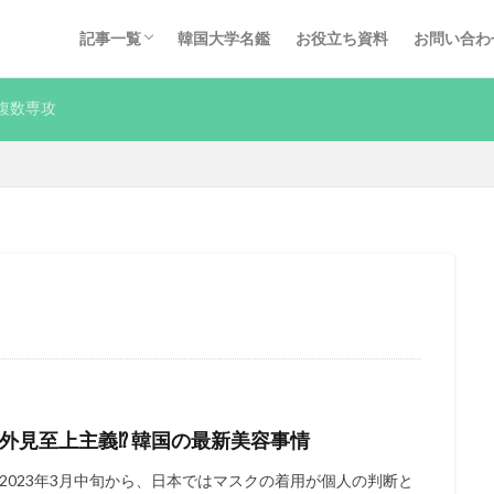
採用ノウハウ
インタビュー
Q&A
KOREC運営コラム
その他
記事一覧
韓国大学名鑑
お役立ち資料
お問い合わ
採用ノウハウ
インタビュー
Q&A
KOREC運営コラム
その他
複数専攻
外見至上主義⁉ 韓国の最新美容事情
2023年3月中旬から、日本ではマスクの着用が個人の判断と