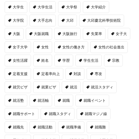
大学生
大学生活
大学祭
大学紹介
大学院
大手志向
大邱
大邱慶北科學技術院
大阪
大阪就職
大阪旅行
失業率
女子大
女子大学
女性
女性の働き方
女性の社会進出
女性活躍
姓名
学歴
学生生活
宗教
定着支援
定着率向上
対談
専攻
就労ビザ
就業ビザ
就活
就活スタディ
就活塾
就活軸
就職
就職イベント
就職サポート
就職スタディ
就職マジノ線
就職先
就職活動
就職準備
就職難