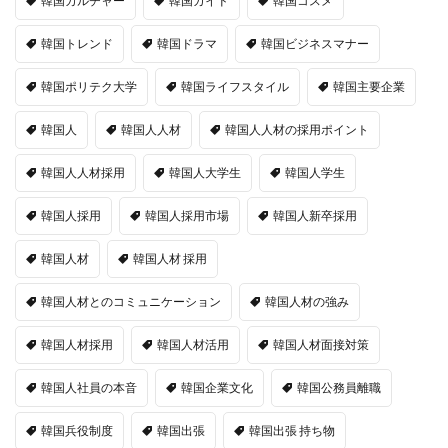
韓国カルチャー
韓国ガイド
韓国コスメ
韓国トレンド
韓国ドラマ
韓国ビジネスマナー
韓国ポリテク大学
韓国ライフスタイル
韓国主要企業
韓国人
韓国人人材
韓国人人材の採用ポイント
韓国人人材採用
韓国人大学生
韓国人学生
韓国人採用
韓国人採用市場
韓国人新卒採用
韓国人材
韓国人材 採用
韓国人材とのコミュニケーション
韓国人材の強み
韓国人材採用
韓国人材活用
韓国人材面接対策
韓国人社員の本音
韓国企業文化
韓国公務員離職
韓国兵役制度
韓国出張
韓国出張 持ち物