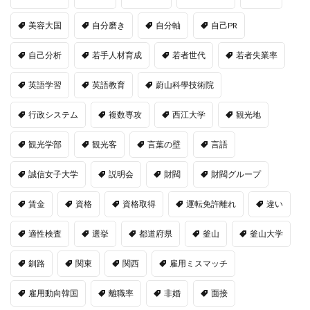
美容大国
自分磨き
自分軸
自己PR
自己分析
若手人材育成
若者世代
若者失業率
英語学習
英語教育
蔚山科學技術院
行政システム
複数専攻
西江大学
観光地
観光学部
観光客
言葉の壁
言語
誠信女子大学
説明会
財閥
財閥グループ
賃金
資格
資格取得
運転免許離れ
違い
適性検査
選挙
都道府県
釜山
釜山大学
釧路
関東
関西
雇用ミスマッチ
雇用動向韓国
離職率
非婚
面接