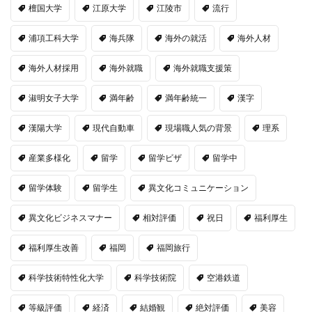
檀国大学
江原大学
江陵市
流行
浦項工科大学
海兵隊
海外の就活
海外人材
海外人材採用
海外就職
海外就職支援策
淑明女子大学
満年齢
満年齢統一
漢字
漢陽大学
現代自動車
現場職人気の背景
理系
産業多様化
留学
留学ビザ
留学中
留学体験
留学生
異文化コミュニケーション
異文化ビジネスマナー
相対評価
祝日
福利厚生
福利厚生改善
福岡
福岡旅行
科学技術特性化大学
科学技術院
空港鉄道
等級評価
経済
結婚観
絶対評価
美容