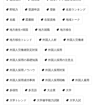
即戦力
受講申請
受験
名前ランキング
名鑑
図書館
在留資格
地域トーク
地方創生×韓国
地方就職
地方移住
地方移住トレンド
外国人人材
外国人労働者
外国人労働者防災対策
外国人採用
外国人採用の基礎知識
外国人採用の注意点
外国人採用ノウハウ
外国人採用対策
外国人採用成功事例
外国人採用戦略
外国人雇用
多様性
多言語
大企業
大学
大学トレンド
大学修学能力試験
大学入試