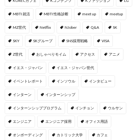
KORECカフェ
Kコンテンツ
Kファッション
LG
MBTI 就活
MBTI 性格診断
meet up
meetup
MZ世代
Netflix
NJober
Q&A
SK
SKY
SKグループ
SNS採用戦略
VISA
Z世代
おしゃべりモイム
アクセス
アニメ
イエス・ジャパン
イエス・ジャパン世代
イベントレポート
インソウル
インタビュー
インターン
インターンシップ
インターンシッププログラム
インチョン
ウルサン
エンジニア
エンジニア採用
オフィス用語
オンボーディング
カトリック大学
カフェ