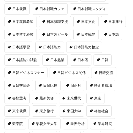
日本就職
日本就職カフェ
日本就職スタディ
日本就職希望
日本就職支援
日本文化
日本旅行
日本留学経験
日本製ビール
日本観光
日本語
日本語学習
日本語能力
日本語能力検定
日本語能力試験
日本起業
日本酒
日韓
日韓ビジネスマナー
日韓ビジネス関係
日韓交流
日韓交流会
日韓比較
旧正月
映える職場
書類選考
最新美容
未来世代
東京
東京就職
東京旅行
東国大学
格差社会
梨泰院
梨花女子大学
業界分析
業界研究