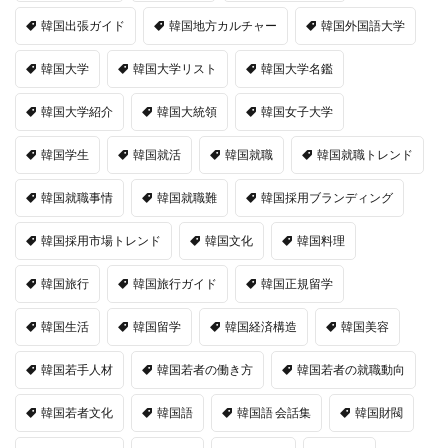
韓国出張ガイド
韓国地方カルチャー
韓国外国語大学
韓国大学
韓国大学リスト
韓国大学名鑑
韓国大学紹介
韓国大統領
韓国女子大学
韓国学生
韓国就活
韓国就職
韓国就職トレンド
韓国就職事情
韓国就職難
韓国採用ブランディング
韓国採用市場トレンド
韓国文化
韓国料理
韓国旅行
韓国旅行ガイド
韓国正規留学
韓国生活
韓国留学
韓国経済構造
韓国美容
韓国若手人材
韓国若者の働き方
韓国若者の就職動向
韓国若者文化
韓国語
韓国語 会話集
韓国財閥