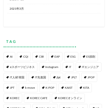
2021年3月
T A G
AI
CQI
CSR
EAP
ESG
ES添削
eスポーツビジネス
Instagram
IT
ITエンジニア
IT人材 韓国
IT先進国
jlpt
JPLT
JPOP
JPT
k-move
K-POP
KAIST
KITA
KOREC
KOREC CAFE
KORECオンライン