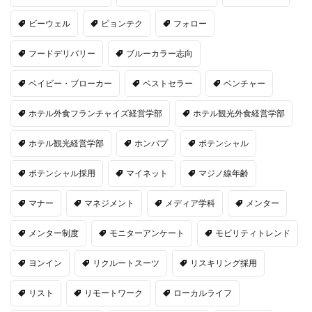
ビーウェル
ピョンテク
フォロー
フードデリバリー
ブルーカラー志向
ベイビー・ブローカー
ベストセラー
ベンチャー
ホテル外食フランチャイズ経営学部
ホテル観光外食経営学部
ホテル観光経営学部
ホンバプ
ポテンシャル
ポテンシャル採用
マイネット
マジノ線年齢
マナー
マネジメント
メディア学科
メンター
メンター制度
モニターアンケート
モビリティトレンド
ヨンイン
リクルートスーツ
リスキリング採用
リスト
リモートワーク
ローカルライフ