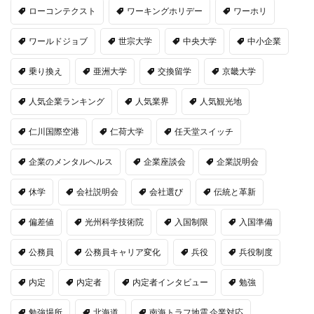
ローコンテクスト
ワーキングホリデー
ワーホリ
ワールドジョブ
世宗大学
中央大学
中小企業
乗り換え
亜洲大学
交換留学
京畿大学
人気企業ランキング
人気業界
人気観光地
仁川国際空港
仁荷大学
任天堂スイッチ
企業のメンタルヘルス
企業座談会
企業説明会
休学
会社説明会
会社選び
伝統と革新
偏差値
光州科学技術院
入国制限
入国準備
公務員
公務員キャリア変化
兵役
兵役制度
内定
内定者
内定者インタビュー
勉強
勉強場所
北海道
南海トラフ地震 企業対応