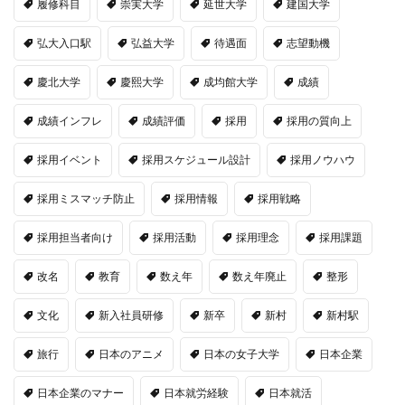
履修科目
崇実大学
延世大学
建国大学
弘大入口駅
弘益大学
待遇面
志望動機
慶北大学
慶熙大学
成均館大学
成績
成績インフレ
成績評価
採用
採用の質向上
採用イベント
採用スケジュール設計
採用ノウハウ
採用ミスマッチ防止
採用情報
採用戦略
採用担当者向け
採用活動
採用理念
採用課題
改名
教育
数え年
数え年廃止
整形
文化
新入社員研修
新卒
新村
新村駅
旅行
日本のアニメ
日本の女子大学
日本企業
日本企業のマナー
日本就労経験
日本就活