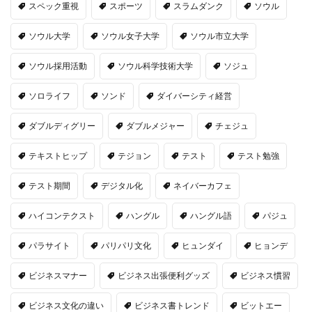
スペック重視
スポーツ
スラムダンク
ソウル
ソウル大学
ソウル女子大学
ソウル市立大学
ソウル採用活動
ソウル科学技術大学
ソジュ
ソロライフ
ソンド
ダイバーシティ経営
ダブルディグリー
ダブルメジャー
チェジュ
テキストヒップ
テジョン
テスト
テスト勉強
テスト期間
デジタル化
ネイバーカフェ
ハイコンテクスト
ハングル
ハングル語
パジュ
パラサイト
パリパリ文化
ヒュンダイ
ヒョンデ
ビジネスマナー
ビジネス出張便利グッズ
ビジネス慣習
ビジネス文化の違い
ビジネス書トレンド
ビットエー