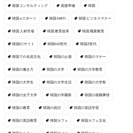
面接コンサルティング
面接準備
韓国
韓国 eスポーツ
韓国 MBTI
韓国 ビジネスマナー
韓国 人材市場
韓国 教育改革
韓国 職業教育
韓国ECサイト
韓国MZ世代
韓国Z世代
韓国での名前文化
韓国のお酒
韓国のマナー
韓国の働き方
韓国の大学
韓国の大学教育
韓国の大学生
韓国の大学生活
韓国の大学祭
韓国の女子大学
韓国の学園祭
韓国の就職事情
韓国の教育
韓国の祝日
韓国の英語学習
韓国の英語教育
韓国カフェ
韓国カフェ文化