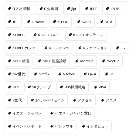
IT人材 韓国
IT先進国
jlpt
JPLT
JPOP
JPT
k-move
K-POP
KAIST
KITA
KOREC
KOREC CAFE
KORECオンライン
KORECカフェ
Kコンテンツ
Kファッション
LG
MBTI 就活
MBTI 性格診断
meet up
meetup
MZ世代
Netflix
NJober
Q&A
SK
SKY
SKグループ
SNS採用戦略
VISA
Z世代
おしゃべりモイム
アクセス
アニメ
イエス・ジャパン
イエス・ジャパン世代
イベントレポート
インソウル
インタビュー