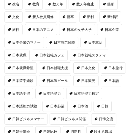
改名
教育
数え年
数え年廃止
整形
文化
新入社員研修
新卒
新村
新村駅
旅行
日本のアニメ
日本の女子大学
日本企業
日本企業のマナー
日本就労経験
日本就活
日本就職
日本就職カフェ
日本就職スタディ
日本就職希望
日本就職支援
日本文化
日本旅行
日本留学経験
日本製ビール
日本観光
日本語
日本語学習
日本語能力
日本語能力検定
日本語能力試験
日本起業
日本酒
日韓
日韓ビジネスマナー
日韓ビジネス関係
日韓交流
日韓交流会
日韓比較
旧正月
映える職場