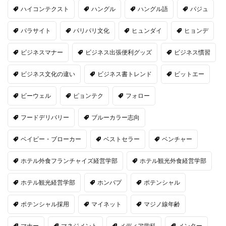
ハイコンテクスト
ハングル
ハングル語
パジュ
パラサイト
パリパリ文化
ヒュンダイ
ヒョンデ
ビジネスマナー
ビジネス出張便利グッズ
ビジネス慣習
ビジネス文化の違い
ビジネス書トレンド
ビットエー
ビーウェル
ピョンテク
フォロー
フードデリバリー
ブルーカラー志向
ベイビー・ブローカー
ベストセラー
ベンチャー
ホテル外食フランチャイズ経営学部
ホテル観光外食経営学部
ホテル観光経営学部
ホンバプ
ポテンシャル
ポテンシャル採用
マイネット
マジノ線年齢
マナー
マネジメント
メディア学科
メンター