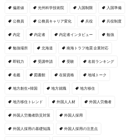
偏差値
光州科学技術院
入国制限
入国準備
公務員
公務員キャリア変化
兵役
兵役制度
内定
内定者
内定者インタビュー
勉強
勉強場所
北海道
南海トラフ地震 企業対応
即戦力
受講申請
受験
名前ランキング
名鑑
図書館
在留資格
地域トーク
地方創生×韓国
地方就職
地方移住
地方移住トレンド
外国人人材
外国人労働者
外国人労働者防災対策
外国人採用
外国人採用の基礎知識
外国人採用の注意点