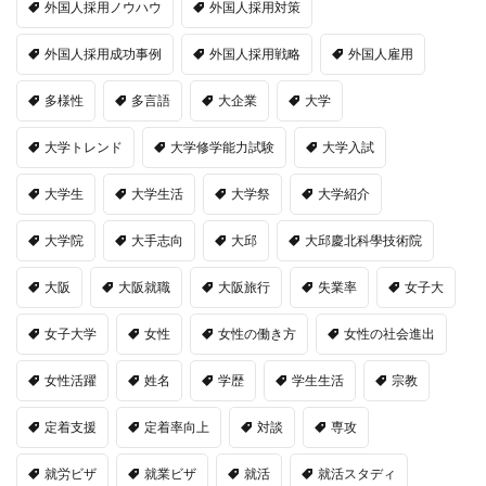
外国人採用ノウハウ
外国人採用対策
外国人採用成功事例
外国人採用戦略
外国人雇用
多様性
多言語
大企業
大学
大学トレンド
大学修学能力試験
大学入試
大学生
大学生活
大学祭
大学紹介
大学院
大手志向
大邱
大邱慶北科學技術院
大阪
大阪就職
大阪旅行
失業率
女子大
女子大学
女性
女性の働き方
女性の社会進出
女性活躍
姓名
学歴
学生生活
宗教
定着支援
定着率向上
対談
専攻
就労ビザ
就業ビザ
就活
就活スタディ