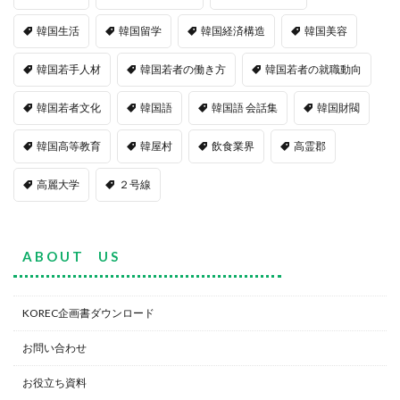
韓国生活
韓国留学
韓国経済構造
韓国美容
韓国若手人材
韓国若者の働き方
韓国若者の就職動向
韓国若者文化
韓国語
韓国語 会話集
韓国財閥
韓国高等教育
韓屋村
飲食業界
高霊郡
高麗大学
２号線
A B O U T U S
KOREC企画書ダウンロード
お問い合わせ
お役立ち資料