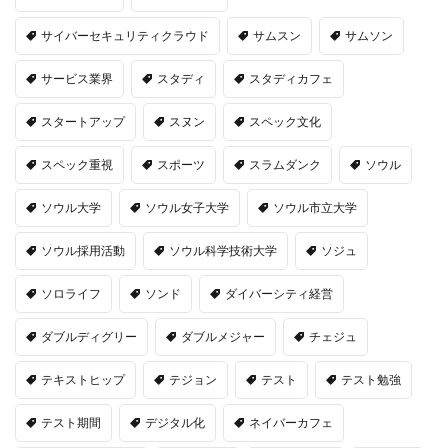
サイバーセキュリティクラウド
サムスン
サムソン
サービス業界
スタディ
スタディカフェ
スタートアップ
スヌン
スペック文化
スペック重視
スポーツ
スラムダンク
ソウル
ソウル大学
ソウル女子大学
ソウル市立大学
ソウル採用活動
ソウル科学技術大学
ソジュ
ソロライフ
ソンド
ダイバーシティ経営
ダブルディグリー
ダブルメジャー
チェジュ
テキストヒップ
テジョン
テスト
テスト勉強
テスト期間
デジタル化
ネイバーカフェ