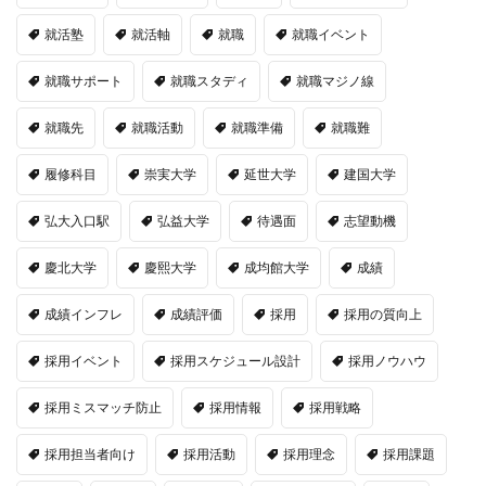
就活塾
就活軸
就職
就職イベント
就職サポート
就職スタディ
就職マジノ線
就職先
就職活動
就職準備
就職難
履修科目
崇実大学
延世大学
建国大学
弘大入口駅
弘益大学
待遇面
志望動機
慶北大学
慶熙大学
成均館大学
成績
成績インフレ
成績評価
採用
採用の質向上
採用イベント
採用スケジュール設計
採用ノウハウ
採用ミスマッチ防止
採用情報
採用戦略
採用担当者向け
採用活動
採用理念
採用課題