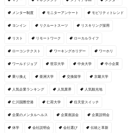
メンター制度
モニターアンケート
モビリティトレンド
ヨンイン
リクルートスーツ
リスキリング採用
リスト
リモートワーク
ローカルライフ
ローコンテクスト
ワーキングホリデー
ワーホリ
ワールドジョブ
世宗大学
中央大学
中小企業
乗り換え
亜洲大学
交換留学
京畿大学
人気企業ランキング
人気業界
人気観光地
仁川国際空港
仁荷大学
任天堂スイッチ
企業のメンタルヘルス
企業座談会
企業説明会
休学
会社説明会
会社選び
伝統と革新