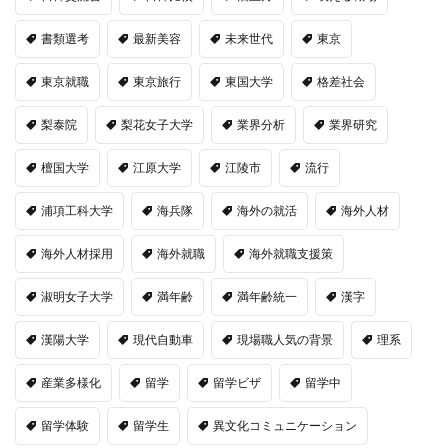
書類選考
最新美容
未来世代
東京
東京就職
東京旅行
東国大学
格差社会
梨泰院
梨花女子大学
業界分析
業界研究
檀国大学
江原大学
江陵市
流行
浦項工科大学
海兵隊
海外の就活
海外人材
海外人材採用
海外就職
海外就職支援策
淑明女子大学
満年齢
満年齢統一
漢字
漢陽大学
現代自動車
現場職人気の背景
理系
産業多様化
留学
留学ビザ
留学中
留学体験
留学生
異文化コミュニケーション