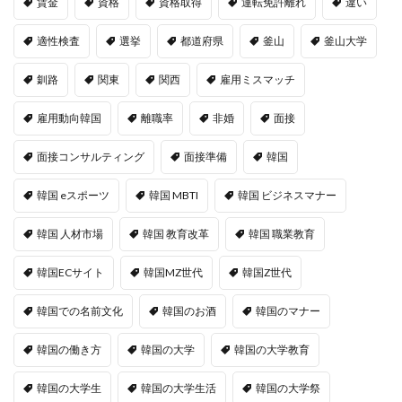
賃金
資格
資格取得
運転免許離れ
違い
適性検査
選挙
都道府県
釜山
釜山大学
釧路
関東
関西
雇用ミスマッチ
雇用動向韓国
離職率
非婚
面接
面接コンサルティング
面接準備
韓国
韓国 eスポーツ
韓国 MBTI
韓国 ビジネスマナー
韓国 人材市場
韓国 教育改革
韓国 職業教育
韓国ECサイト
韓国MZ世代
韓国Z世代
韓国での名前文化
韓国のお酒
韓国のマナー
韓国の働き方
韓国の大学
韓国の大学教育
韓国の大学生
韓国の大学生活
韓国の大学祭