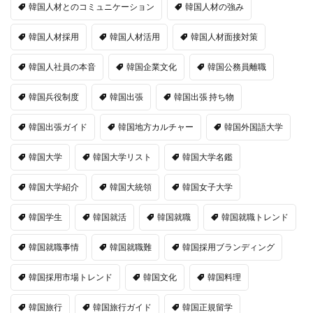
韓国人材とのコミュニケーション
韓国人材の強み
韓国人材採用
韓国人材活用
韓国人材面接対策
韓国人社員の本音
韓国企業文化
韓国公務員離職
韓国兵役制度
韓国出張
韓国出張 持ち物
韓国出張ガイド
韓国地方カルチャー
韓国外国語大学
韓国大学
韓国大学リスト
韓国大学名鑑
韓国大学紹介
韓国大統領
韓国女子大学
韓国学生
韓国就活
韓国就職
韓国就職トレンド
韓国就職事情
韓国就職難
韓国採用ブランディング
韓国採用市場トレンド
韓国文化
韓国料理
韓国旅行
韓国旅行ガイド
韓国正規留学