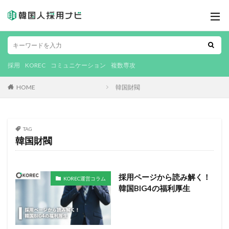
採用
KOREC
コミュニケーション
複数専攻
HOME
韓国財閥
TAG
韓国財閥
採用ページから読み解く！
KOREC運営コラム
韓国BIG4の福利厚生