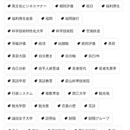
異文化ビジネスマナー
相対評価
祝日
福利厚生
福利厚生改善
福岡
福岡旅行
科学技術特性化大学
科学技術院
空港鉄道
等級評価
経済
結婚観
絶対評価
美容
美容大国
自分磨き
自分軸
自己PR
自己分析
若手人材育成
若者世代
若者失業率
英語学習
英語教育
蔚山科學技術院
行政システム
複数専攻
西江大学
観光地
観光学部
観光客
言葉の壁
言語
誠信女子大学
説明会
財閥
財閥グループ