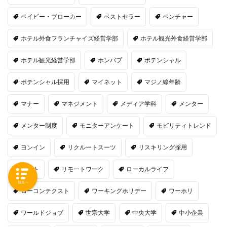
ベイビー・ブローカー
ベストセラー
ベンチャー
ホテル外食フランチャイズ経営学部
ホテル観光外食経営学部
ホテル観光経営学部
ホンバプ
ポテンシャル
ポテンシャル採用
マイネット
マジノ線年齢
マナー
マネジメント
メディア学科
メンター
メンター制度
モニターアンケート
モビリティトレンド
ヨンイン
リクルートスーツ
リスキリング採用
リスト
リモートワーク
ローカルライフ
目次へ
ローコンテクスト
ワーキングホリデー
ワーホリ
ワールドジョブ
世宗大学
中央大学
中小企業