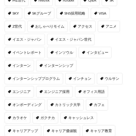
MZ世代
Netflix
NJober
Q&A
SK
SKY
SKグループ
SNS採用戦略
VISA
Z世代
おしゃべりモイム
アクセス
アニメ
イエス・ジャパン
イエス・ジャパン世代
イベントレポート
インソウル
インタビュー
インターン
インターンシップ
インターンシッププログラム
インチョン
ウルサン
エンジニア
エンジニア採用
オフィス用語
オンボーディング
カトリック大学
カフェ
カラオケ
ガクチカ
キャッシュレス
キャリアアップ
キャリア価値観
キャリア教育