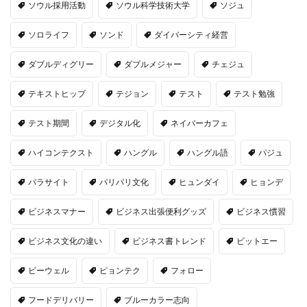
ソウル採用活動
ソウル科学技術大学
ソジュ
ソロライフ
ソンド
ダイバーシティ経営
ダブルディグリー
ダブルメジャー
チェジュ
テキストヒップ
テジョン
テスト
テスト勉強
テスト期間
デジタル化
ネイバーカフェ
ハイコンテクスト
ハングル
ハングル語
パジュ
パラサイト
パリパリ文化
ヒュンダイ
ヒョンデ
ビジネスマナー
ビジネス出張便利グッズ
ビジネス慣習
ビジネス文化の違い
ビジネス書トレンド
ビットエー
ビーウェル
ピョンテク
フォロー
フードデリバリー
ブルーカラー志向