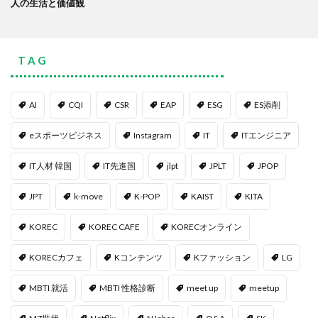
人の生活と価値観
T A G
AI
CQI
CSR
EAP
ESG
ES添削
eスポーツビジネス
Instagram
IT
ITエンジニア
IT人材 韓国
IT先進国
jlpt
JPLT
JPOP
JPT
k-move
K-POP
KAIST
KITA
KOREC
KOREC CAFE
KORECオンライン
KORECカフェ
Kコンテンツ
Kファッション
LG
MBTI 就活
MBTI 性格診断
meet up
meetup