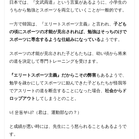
日本では、『文武両道』という言葉があるように、小学生の
うちから勉強とスポーツを両立していくことが一般的です。
一方で韓国は、『エリートスポーツ主義』と言われ、
子ども
の頃にスポーツの才能が見出されれば、勉強はそっちのけで
スポーツに専念するような仕組みになっている
ようです。
スポーツの才能が見出された子どもたちは、幼い頃から将来
の道を決定して専門トレーニングを受けます。
『エリートスポーツ主義』だからこその弊害
もあるようで、
勉学を疎かにしてスポーツに励んできた子どもたちが怪我等
でアスリートの道を断念することになった場合、
社会からド
ロップアウト
してしまうとのこと。
너 운동부냐?（君は、運動部なの？）
と成績が悪い時には、先生にこう怒られることもあるようで
す。