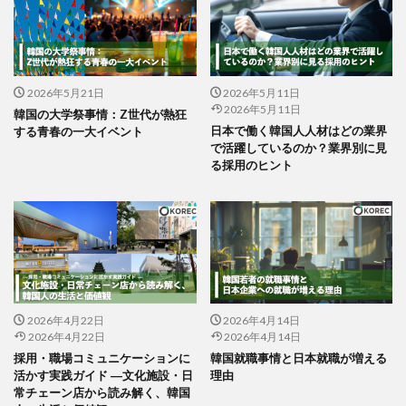
2026年5月21日
2026年5月11日
2026年5月11日
韓国の大学祭事情：Z世代が熱狂
日本で働く韓国人人材はどの業界
する青春の一大イベント
で活躍しているのか？業界別に見
る採用のヒント
2026年4月22日
2026年4月14日
2026年4月22日
2026年4月14日
採用・職場コミュニケーションに
韓国就職事情と日本就職が増える
活かす実践ガイド ―文化施設・日
理由
常チェーン店から読み解く、韓国