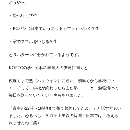
どうやら、
・塾へ行く学生
・PCバン（日本でいうネットカフェ）へ行く学生
・家でスマホをいじる学生
と３パターンに分かれているようです。
KORECの学生や私の韓国人の友達に聞くと、
夜遅くまで塾（ハクウォン）に通い、朝早くから学校にい
く。そして、学校が終わったらまた塾・・・と、勉強漬けの
毎日を送っていたという声もありました。
「夜中の22時〜1時頃まで塾で勉強してたよ。」と話す方もい
ました。恐るべし、学力至上主義の韓国！日本では、考えら
れませんね（笑）