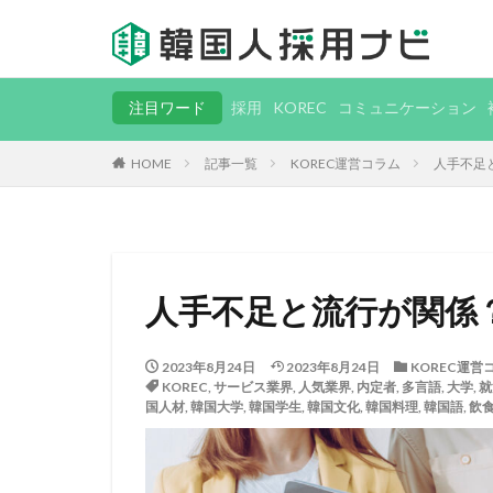
注目ワード
採用
KOREC
コミュニケーション
HOME
記事一覧
KOREC運営コラム
人手不足
人手不足と流行が関係
2023年8月24日
2023年8月24日
KOREC運営
KOREC
,
サービス業界
,
人気業界
,
内定者
,
多言語
,
大学
,
就
国人材
,
韓国大学
,
韓国学生
,
韓国文化
,
韓国料理
,
韓国語
,
飲