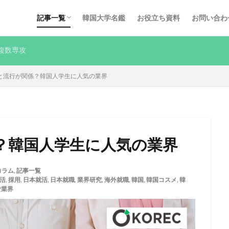
採用ノウハウ
インタビュー
Q&A
KOREC運営コラム
その他
記事一覧
韓国大学名鑑
お役立ち資料
お問い合わ
採用ノウハウ
インタビュー
Q&A
KOREC運営コラム
その他
複数専攻
と流行が関係？韓国人学生に人気の業界
？韓国人学生に人気の業界
コラム
,
記事一覧
活
,
採用
,
日本就活
,
日本就職
,
業界研究
,
海外就職
,
韓国
,
韓国コスメ
,
韓
食業界