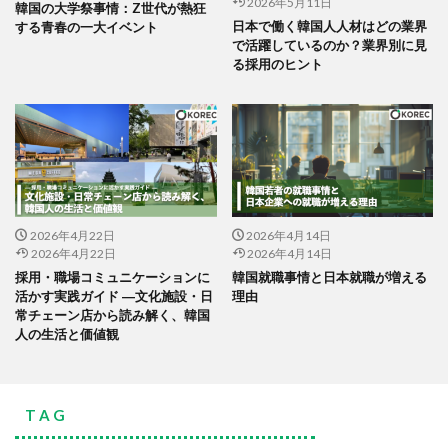
2026年5月11日
韓国の大学祭事情：Z世代が熱狂
日本で働く韓国人人材はどの業界
する青春の一大イベント
で活躍しているのか？業界別に見
る採用のヒント
2026年4月22日
2026年4月14日
2026年4月22日
2026年4月14日
採用・職場コミュニケーションに
韓国就職事情と日本就職が増える
活かす実践ガイド ―文化施設・日
理由
常チェーン店から読み解く、韓国
人の生活と価値観
T A G