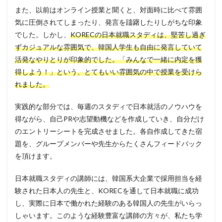
また、以前はオンライン授業と聞くと、対面時に比べて雰囲
気に圧倒されてしまったり、発言を躊躇したりしがちな印象
でした。しかし、
KORECの日本就職スタディは、堅苦し過ぎ
ずカジュアルな雰囲気で、韓国人学生も自由に発言していて
活発なやりとりが印象的でした。「みんなで一緒に内定を獲
得しよう！」という、とてもいい雰囲気の中で授業を受けら
れました。
実践的な部分では、毎週のスタディで日本就活のノウハウを
得ながら、自己PRや志望動機などを作成していき、自分だけ
のエントリーシートを完成させました。各自作成してきた宿
題を、グループメンバーや先生からたくさんフィードバック
を頂けます。
日本就職スタディの講師には、韓国系大企業で採用担当を経
験された日本人の先生と、KORECを通して日本就職に成功
し、実際に日本で働かれた経験のある韓国人の先生がいらっ
しゃいます。このような経験豊富な講師の方々が、私たち学