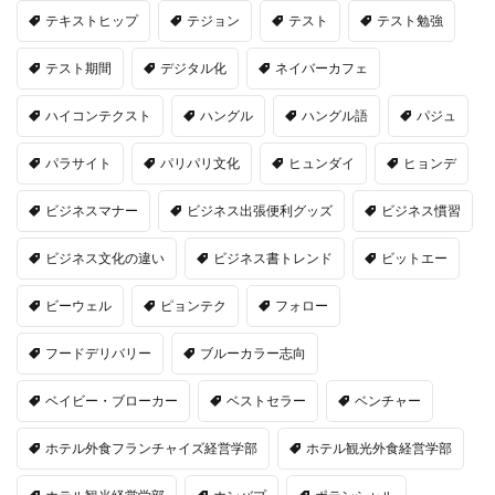
テキストヒップ
テジョン
テスト
テスト勉強
テスト期間
デジタル化
ネイバーカフェ
ハイコンテクスト
ハングル
ハングル語
パジュ
パラサイト
パリパリ文化
ヒュンダイ
ヒョンデ
ビジネスマナー
ビジネス出張便利グッズ
ビジネス慣習
ビジネス文化の違い
ビジネス書トレンド
ビットエー
ビーウェル
ピョンテク
フォロー
フードデリバリー
ブルーカラー志向
ベイビー・ブローカー
ベストセラー
ベンチャー
ホテル外食フランチャイズ経営学部
ホテル観光外食経営学部