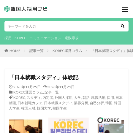
採用
KOREC
コミュニケーション
複数専攻
HOME
記事一覧
KOREC運営コラム
「日本就職スタディ」体
「日本就職スタディ」体験記
2023年11月29日
2023年11月29日
KOREC運営コラム
,
記事一覧
KOREC
,
スタディ
,
内定者
,
外国人採用
,
大学
,
就活
,
就職活動
,
採用
,
日本
就職
,
日本就職カフェ
,
日本就職スタディ
,
業界分析
,
自己分析
,
韓国
,
韓国
人学生
,
韓国人材
,
韓国大学
,
韓国学生