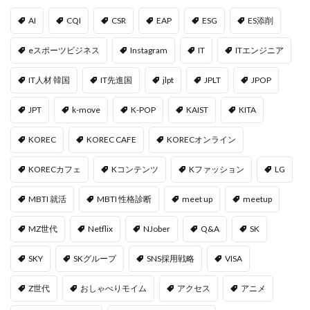
AI
CQI
CSR
EAP
ESG
ES添削
eスポーツビジネス
Instagram
IT
ITエンジニア
IT人材 韓国
IT先進国
jlpt
JPLT
JPOP
JPT
k-move
K-POP
KAIST
KITA
KOREC
KOREC CAFE
KORECオンライン
KORECカフェ
Kコンテンツ
Kファッション
LG
MBTI 就活
MBTI 性格診断
meet up
meetup
MZ世代
Netflix
NJober
Q&A
SK
SKY
SKグループ
SNS採用戦略
VISA
Z世代
おしゃべりモイム
アクセス
アニメ