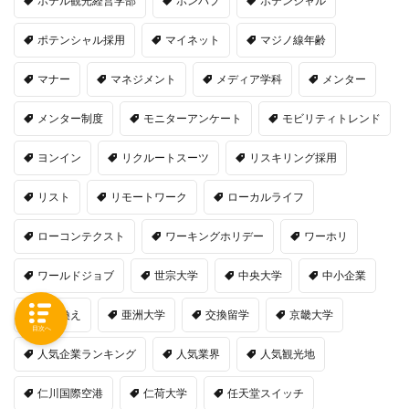
ホテル観光経営学部
ホンバプ
ポテンシャル
ポテンシャル採用
マイネット
マジノ線年齢
マナー
マネジメント
メディア学科
メンター
メンター制度
モニターアンケート
モビリティトレンド
ヨンイン
リクルートスーツ
リスキリング採用
リスト
リモートワーク
ローカルライフ
ローコンテクスト
ワーキングホリデー
ワーホリ
ワールドジョブ
世宗大学
中央大学
中小企業
乗り換え
亜洲大学
交換留学
京畿大学
目次へ
人気企業ランキング
人気業界
人気観光地
仁川国際空港
仁荷大学
任天堂スイッチ