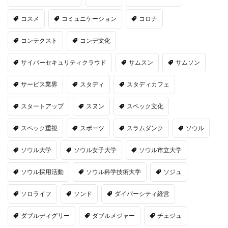
コスメ
コミュニケーション
コロナ
コンテクスト
コンデ文化
サイバーセキュリティクラウド
サムスン
サムソン
サービス業界
スタディ
スタディカフェ
スタートアップ
スヌン
スペック文化
スペック重視
スポーツ
スラムダンク
ソウル
ソウル大学
ソウル女子大学
ソウル市立大学
ソウル採用活動
ソウル科学技術大学
ソジュ
ソロライフ
ソンド
ダイバーシティ経営
ダブルディグリー
ダブルメジャー
チェジュ