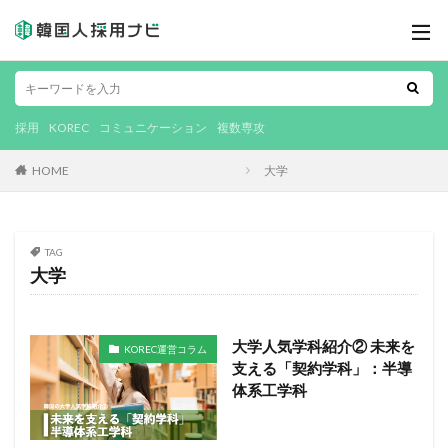
採用
KOREC
コミュニケーション
複数専攻
HOME
大学
TAG
大学
大学人気学科紹介② 未来を
KOREC運営コラム
支える「契約学科」：半導
体系工学科