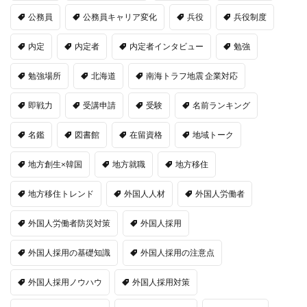
公務員
公務員キャリア変化
兵役
兵役制度
内定
内定者
内定者インタビュー
勉強
勉強場所
北海道
南海トラフ地震 企業対応
即戦力
受講申請
受験
名前ランキング
名鑑
図書館
在留資格
地域トーク
地方創生×韓国
地方就職
地方移住
地方移住トレンド
外国人人材
外国人労働者
外国人労働者防災対策
外国人採用
外国人採用の基礎知識
外国人採用の注意点
外国人採用ノウハウ
外国人採用対策