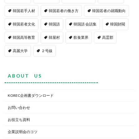
韓国若手人材
韓国若者の働き方
韓国若者の就職動向
韓国若者文化
韓国語
韓国語 会話集
韓国財閥
韓国高等教育
韓屋村
飲食業界
高霊郡
高麗大学
２号線
A B O U T U S
KOREC企画書ダウンロード
お問い合わせ
お役立ち資料
企業説明会のコツ