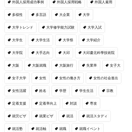
外国人採用成功事例
外国人採用戦略
外国人雇用
多様性
多言語
大企業
大学
大学トレンド
大学修学能力試験
大学入試
大学生
大学生活
大学祭
大学紹介
大学院
大手志向
大邱
大邱慶北科學技術院
大阪
大阪就職
大阪旅行
失業率
女子大
女子大学
女性
女性の働き方
女性の社会進出
女性活躍
姓名
学歴
学生生活
宗教
定着支援
定着率向上
対談
専攻
就労ビザ
就業ビザ
就活
就活スタディ
就活塾
就活軸
就職
就職イベント