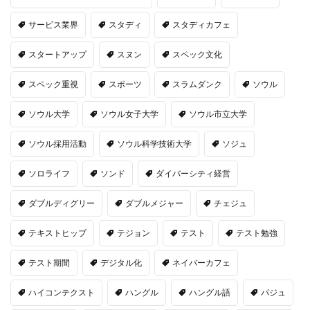
サービス業界
スタディ
スタディカフェ
スタートアップ
スヌン
スペック文化
スペック重視
スポーツ
スラムダンク
ソウル
ソウル大学
ソウル女子大学
ソウル市立大学
ソウル採用活動
ソウル科学技術大学
ソジュ
ソロライフ
ソンド
ダイバーシティ経営
ダブルディグリー
ダブルメジャー
チェジュ
テキストヒップ
テジョン
テスト
テスト勉強
テスト期間
デジタル化
ネイバーカフェ
ハイコンテクスト
ハングル
ハングル語
パジュ