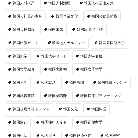
韓国人材採用
韓国人材活用
韓国人材面接対策
韓国人社員の本音
韓国企業文化
韓国公務員離職
韓国兵役制度
韓国出張
韓国出張 持ち物
韓国出張ガイド
韓国地方カルチャー
韓国外国語大学
韓国大学
韓国大学リスト
韓国大学名鑑
韓国大学紹介
韓国大統領
韓国女子大学
韓国学生
韓国就活
韓国就職
韓国就職トレンド
韓国就職事情
韓国就職難
韓国採用ブランディング
韓国採用市場トレンド
韓国文化
韓国料理
韓国旅行
韓国旅行ガイド
韓国正規留学
韓国生活
韓国留学
韓国経済構造
韓国美容