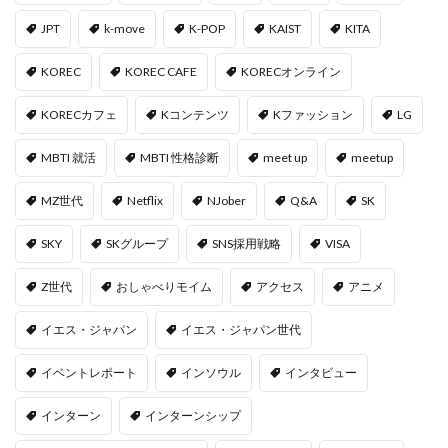
JPT
k-move
K-POP
KAIST
KITA
KOREC
KOREC CAFE
KORECオンライン
KORECカフェ
Kコンテンツ
Kファッション
LG
MBTI 就活
MBTI 性格診断
meet up
meetup
MZ世代
Netflix
NJober
Q&A
SK
SKY
SKグループ
SNS採用戦略
VISA
Z世代
おしゃべりモイム
アクセス
アニメ
イエス・ジャパン
イエス・ジャパン世代
イベントレポート
インソウル
インタビュー
インターン
インターンシップ