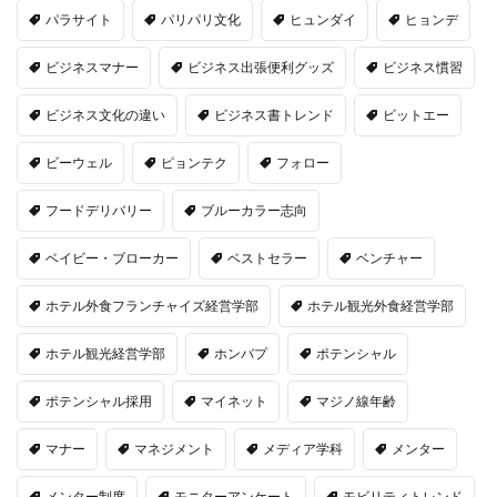
パラサイト
パリパリ文化
ヒュンダイ
ヒョンデ
ビジネスマナー
ビジネス出張便利グッズ
ビジネス慣習
ビジネス文化の違い
ビジネス書トレンド
ビットエー
ビーウェル
ピョンテク
フォロー
フードデリバリー
ブルーカラー志向
ベイビー・ブローカー
ベストセラー
ベンチャー
ホテル外食フランチャイズ経営学部
ホテル観光外食経営学部
ホテル観光経営学部
ホンバプ
ポテンシャル
ポテンシャル採用
マイネット
マジノ線年齢
マナー
マネジメント
メディア学科
メンター
メンター制度
モニターアンケート
モビリティトレンド