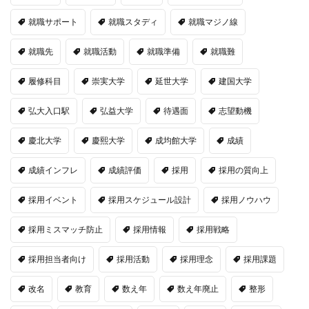
就職サポート
就職スタディ
就職マジノ線
就職先
就職活動
就職準備
就職難
履修科目
崇実大学
延世大学
建国大学
弘大入口駅
弘益大学
待遇面
志望動機
慶北大学
慶熙大学
成均館大学
成績
成績インフレ
成績評価
採用
採用の質向上
採用イベント
採用スケジュール設計
採用ノウハウ
採用ミスマッチ防止
採用情報
採用戦略
採用担当者向け
採用活動
採用理念
採用課題
改名
教育
数え年
数え年廃止
整形