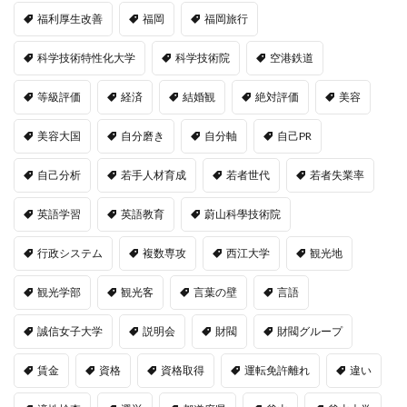
福利厚生改善
福岡
福岡旅行
科学技術特性化大学
科学技術院
空港鉄道
等級評価
経済
結婚観
絶対評価
美容
美容大国
自分磨き
自分軸
自己PR
自己分析
若手人材育成
若者世代
若者失業率
英語学習
英語教育
蔚山科學技術院
行政システム
複数専攻
西江大学
観光地
観光学部
観光客
言葉の壁
言語
誠信女子大学
説明会
財閥
財閥グループ
賃金
資格
資格取得
運転免許離れ
違い