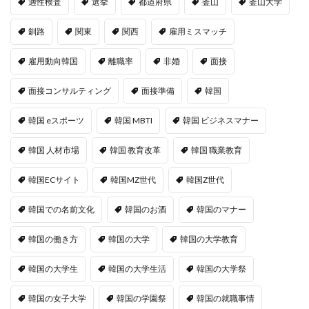
適性検査
選挙
都道府県
釜山
釜山大学
釧路
関東
関西
雇用ミスマッチ
雇用動向韓国
離職率
非婚
面接
面接コンサルティング
面接準備
韓国
韓国 eスポーツ
韓国 MBTI
韓国 ビジネスマナー
韓国 人材市場
韓国 教育改革
韓国 職業教育
韓国ECサイト
韓国MZ世代
韓国Z世代
韓国での名前文化
韓国のお酒
韓国のマナー
韓国の働き方
韓国の大学
韓国の大学教育
韓国の大学生
韓国の大学生活
韓国の大学祭
韓国の女子大学
韓国の学園祭
韓国の就職事情