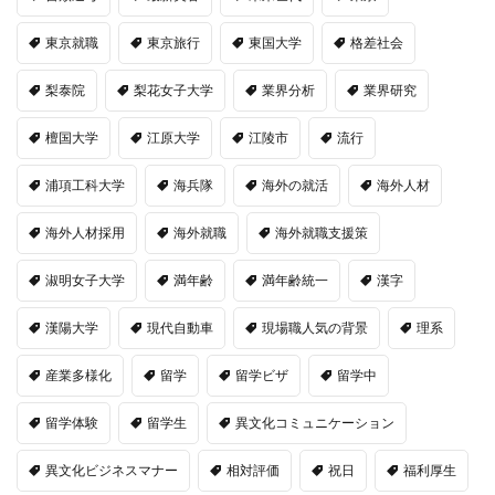
東京就職
東京旅行
東国大学
格差社会
梨泰院
梨花女子大学
業界分析
業界研究
檀国大学
江原大学
江陵市
流行
浦項工科大学
海兵隊
海外の就活
海外人材
海外人材採用
海外就職
海外就職支援策
淑明女子大学
満年齢
満年齢統一
漢字
漢陽大学
現代自動車
現場職人気の背景
理系
産業多様化
留学
留学ビザ
留学中
留学体験
留学生
異文化コミュニケーション
異文化ビジネスマナー
相対評価
祝日
福利厚生