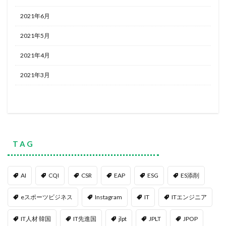
2021年6月
2021年5月
2021年4月
2021年3月
T A G
AI
CQI
CSR
EAP
ESG
ES添削
eスポーツビジネス
Instagram
IT
ITエンジニア
IT人材 韓国
IT先進国
jlpt
JPLT
JPOP