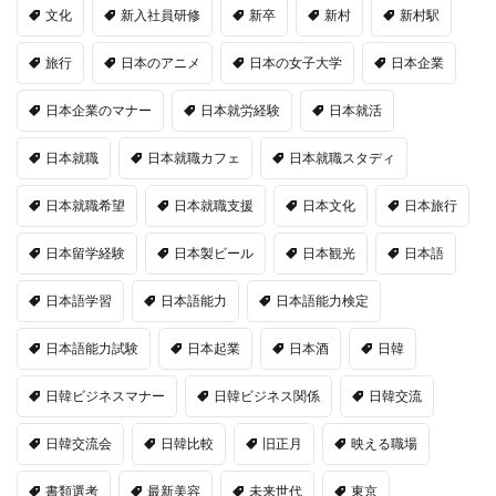
文化
新入社員研修
新卒
新村
新村駅
旅行
日本のアニメ
日本の女子大学
日本企業
日本企業のマナー
日本就労経験
日本就活
日本就職
日本就職カフェ
日本就職スタディ
日本就職希望
日本就職支援
日本文化
日本旅行
日本留学経験
日本製ビール
日本観光
日本語
日本語学習
日本語能力
日本語能力検定
日本語能力試験
日本起業
日本酒
日韓
日韓ビジネスマナー
日韓ビジネス関係
日韓交流
日韓交流会
日韓比較
旧正月
映える職場
書類選考
最新美容
未来世代
東京