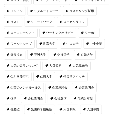
ヨンイン
リクルートスーツ
リスキリング採用
リスト
リモートワーク
ローカルライフ
ローコンテクスト
ワーキングホリデー
ワーホリ
ワールドジョブ
世宗大学
中央大学
中小企業
乗り換え
亜洲大学
交換留学
京畿大学
人気企業ランキング
人気業界
人気観光地
仁川国際空港
仁荷大学
任天堂スイッチ
企業のメンタルヘルス
企業座談会
企業説明会
休学
会社説明会
会社選び
伝統と革新
偏差値
光州科学技術院
入国制限
入国準備