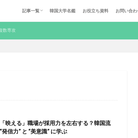
採用ノウハウ
インタビュー
Q&A
KOREC運営コラム
その他
記事一覧
韓国大学名鑑
お役立ち資料
お問い合わ
採用ノウハウ
インタビュー
Q&A
KOREC運営コラム
その他
複数専攻
「映える」職場が採用力を左右する？韓国流
“発信力” と “美意識” に学ぶ