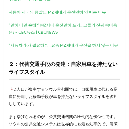
자동차 시대의 종말?… MZ세대가 운전면허 안 따는 이유
“면허 따면 손해?” MZ세대 운전면허 포기…그들의 진짜 속마음
은? – CBC뉴스 | CBCNEWS
“자동차가 왜 필요해?”… 요즘 MZ세대가 운전을 하지 않는 이유
２：代替交通手段の発達：自家用車を持たない
ライフスタイル
特に人口が集中するソウル首都圏では、自家用車に代わる高
度に発達した移動手段が車を持たないライフスタイルを後押
ししています。
まず挙げられるのが、公共交通機関の圧倒的な優位性です。
ソウルの公共交通システムは世界的にも最も効率的で、清潔