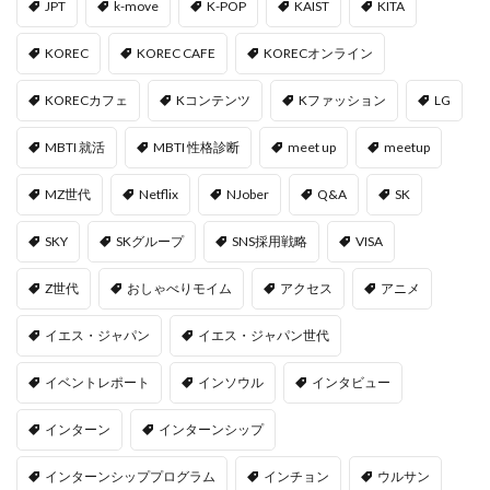
JPT
k-move
K-POP
KAIST
KITA
KOREC
KOREC CAFE
KORECオンライン
KORECカフェ
Kコンテンツ
Kファッション
LG
MBTI 就活
MBTI 性格診断
meet up
meetup
MZ世代
Netflix
NJober
Q&A
SK
SKY
SKグループ
SNS採用戦略
VISA
Z世代
おしゃべりモイム
アクセス
アニメ
イエス・ジャパン
イエス・ジャパン世代
イベントレポート
インソウル
インタビュー
インターン
インターンシップ
インターンシッププログラム
インチョン
ウルサン