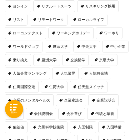
ヨンイン
リクルートスーツ
リスキリング採用
リスト
リモートワーク
ローカルライフ
ローコンテクスト
ワーキングホリデー
ワーホリ
ワールドジョブ
世宗大学
中央大学
中小企業
乗り換え
亜洲大学
交換留学
京畿大学
人気企業ランキング
人気業界
人気観光地
仁川国際空港
仁荷大学
任天堂スイッチ
企業のメンタルヘルス
企業座談会
企業説明会
目次へ
休学
会社説明会
会社選び
伝統と革新
偏差値
光州科学技術院
入国制限
入国準備