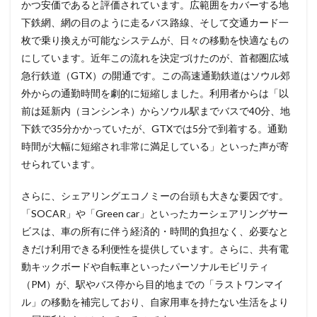
かつ安価であると評価されています。広範囲をカバーする地
下鉄網、網の目のように走るバス路線、そして交通カード一
枚で乗り換えが可能なシステムが、日々の移動を快適なもの
にしています。近年この流れを決定づけたのが、首都圏広域
急行鉄道（GTX）の開通です。この高速通勤鉄道はソウル郊
外からの通勤時間を劇的に短縮しました。利用者からは「以
前は延新内（ヨンシンネ）からソウル駅までバスで40分、地
下鉄で35分かかっていたが、GTXでは5分で到着する。通勤
時間が大幅に短縮され非常に満足している」といった声が寄
せられています。
さらに、シェアリングエコノミーの台頭も大きな要因です。
「SOCAR」や「Green car」といったカーシェアリングサー
ビスは、車の所有に伴う経済的・時間的負担なく、必要なと
きだけ利用できる利便性を提供しています。さらに、共有電
動キックボードや自転車といったパーソナルモビリティ
（PM）が、駅やバス停から目的地までの「ラストワンマイ
ル」の移動を補完しており、自家用車を持たない生活をより