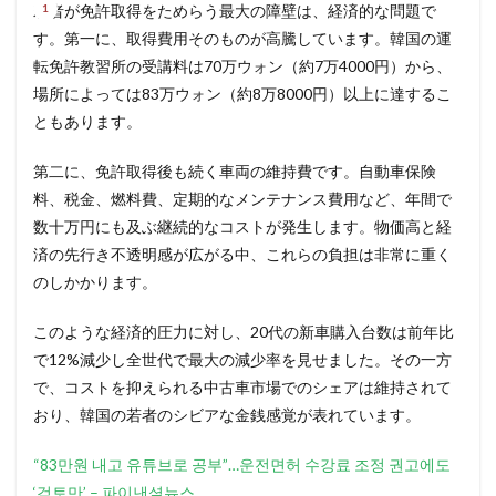
若者が免許取得をためらう最大の障壁は、経済的な問題で
す。第一に、取得費用そのものが高騰しています。韓国の運
転免許教習所の受講料は70万ウォン（約7万4000円）から、
場所によっては83万ウォン（約8万8000円）以上に達するこ
ともあります。
第二に、免許取得後も続く車両の維持費です。自動車保険
料、税金、燃料費、定期的なメンテナンス費用など、年間で
数十万円にも及ぶ継続的なコストが発生します。物価高と経
済の先行き不透明感が広がる中、これらの負担は非常に重く
のしかかります。
このような経済的圧力に対し、20代の新車購入台数は前年比
で12%減少し全世代で最大の減少率を見せました。その一方
で、コストを抑えられる中古車市場でのシェアは維持されて
おり、韓国の若者のシビアな金銭感覚が表れています。
“83만원 내고 유튜브로 공부”…운전면허 수강료 조정 권고에도
‘검토만’ – 파이낸셜뉴스