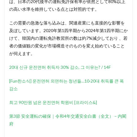
は、日本の20代後半の運転免許保有率が依然として80%以上
の高い水準を維持している点とは対照的です。
この需要の急激な落ち込みは、関連産業にも直接的な影響を
及ぼしています。2020年第1四半期から2024年第1四半期にか
けて、韓国内の運転免許教習所の数は約7%減少しており 、若
者の価値観の変化が市場構造そのものを変え始めていること
が伺えます。
20대 신규 운전면허 취득자 30% 감소, 그 이유는? / 14F
[Fun한소식] 운전면허 외면하는 청년들…10·20대 취득률 큰 폭
감소
최고 90만원 넘은 운전면허 학원비 [프라이스&]
第3節 安全運転の確保｜令和4年交通安全白書（全文） – 内閣
府