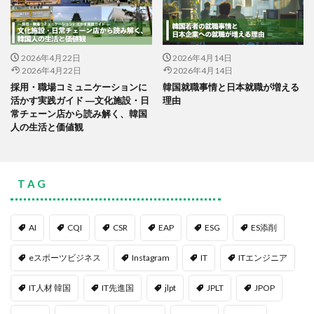
2026年4月22日
2026年4月14日
2026年4月22日
2026年4月14日
採用・職場コミュニケーションに
韓国就職事情と日本就職が増える
活かす実践ガイド ―文化施設・日
理由
常チェーン店から読み解く、韓国
人の生活と価値観
T A G
AI
CQI
CSR
EAP
ESG
ES添削
eスポーツビジネス
Instagram
IT
ITエンジニア
IT人材 韓国
IT先進国
jlpt
JPLT
JPOP