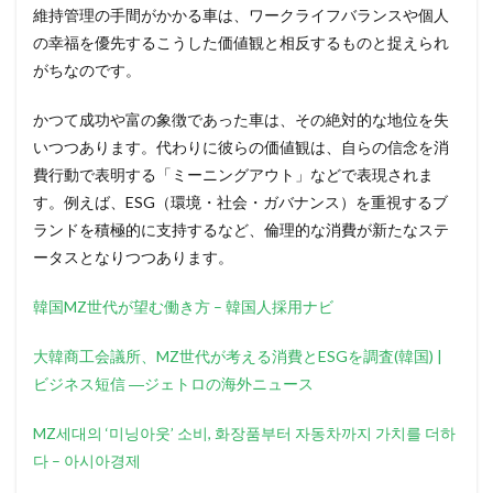
維持管理の手間がかかる車は、ワークライフバランスや個人
の幸福を優先するこうした価値観と相反するものと捉えられ
がちなのです。
かつて成功や富の象徴であった車は、その絶対的な地位を失
いつつあります。代わりに彼らの価値観は、自らの信念を消
費行動で表明する「ミーニングアウト」などで表現されま
す。例えば、ESG（環境・社会・ガバナンス）を重視するブ
ランドを積極的に支持するなど、倫理的な消費が新たなステ
ータスとなりつつあります。
韓国MZ世代が望む働き方 – 韓国人採用ナビ
大韓商工会議所、MZ世代が考える消費とESGを調査(韓国) |
ビジネス短信 ―ジェトロの海外ニュース
MZ세대의 ‘미닝아웃’ 소비, 화장품부터 자동차까지 가치를 더하
다 – 아시아경제