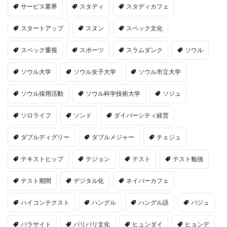
サービス業界
スタディ
スタディカフェ
スタートアップ
スヌン
スペック文化
スペック重視
スポーツ
スラムダンク
ソウル
ソウル大学
ソウル女子大学
ソウル市立大学
ソウル採用活動
ソウル科学技術大学
ソジュ
ソロライフ
ソンド
ダイバーシティ経営
ダブルディグリー
ダブルメジャー
チェジュ
テキストヒップ
テジョン
テスト
テスト勉強
テスト期間
デジタル化
ネイバーカフェ
ハイコンテクスト
ハングル
ハングル語
パジュ
パラサイト
パリパリ文化
ヒュンダイ
ヒョンデ