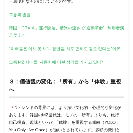
一層便利なものにしているのです。
교통의 발달
韓国「GTX-A」運行開始、驚異の速さで“通勤革命”…利用者満
足度上々
“아빠들은 이해 못 해”… 청년들, 차도 면허도 필요 없다는 ‘이유’
요즘 MZ 세대들, 자동차에 이런 생각을 가지고 있다?
３：価値観の変化：「所有」から「体験」重視
へ
このトレンドの背景には、より深い文化的・心理的な変化が
あります。韓国のMZ世代は、モノの「所有」よりも、旅行、
自己投資、趣味といった「体験」を重視する傾向（YOLO：
You Only Live Once）が強いとされています。多額の費用と