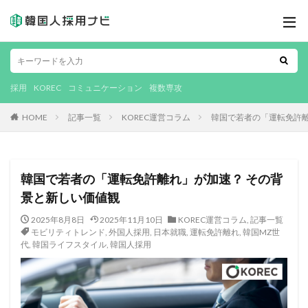
採用
KOREC
コミュニケーション
複数専攻
HOME
記事一覧
KOREC運営コラム
韓国で若者の「運転免許離
韓国で若者の「運転免許離れ」が加速？ その背
景と新しい価値観
2025年8月8日
2025年11月10日
KOREC運営コラム
,
記事一覧
モビリティトレンド
,
外国人採用
,
日本就職
,
運転免許離れ
,
韓国MZ世
代
,
韓国ライフスタイル
,
韓国人採用