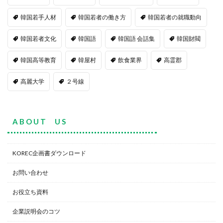
韓国若手人材
韓国若者の働き方
韓国若者の就職動向
韓国若者文化
韓国語
韓国語 会話集
韓国財閥
韓国高等教育
韓屋村
飲食業界
高霊郡
高麗大学
２号線
A B O U T U S
KOREC企画書ダウンロード
お問い合わせ
お役立ち資料
企業説明会のコツ