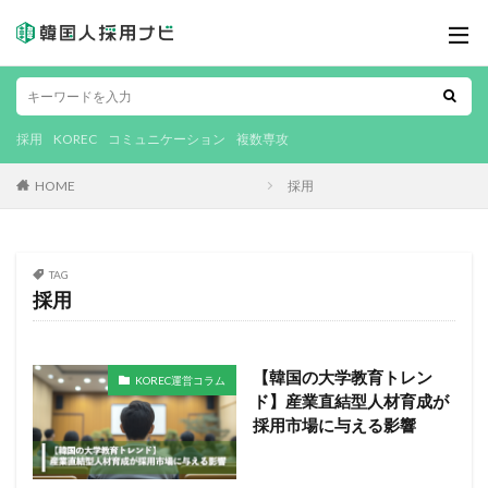
採用
KOREC
コミュニケーション
複数専攻
HOME
採用
TAG
採用
【韓国の大学教育トレン
KOREC運営コラム
ド】産業直結型人材育成が
採用市場に与える影響