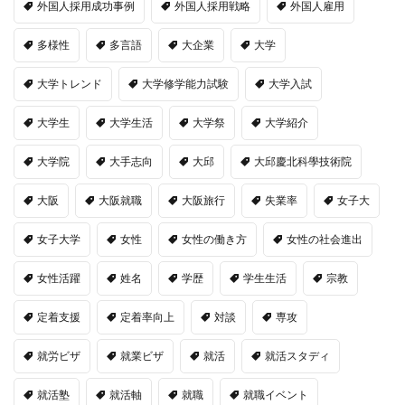
外国人採用成功事例
外国人採用戦略
外国人雇用
多様性
多言語
大企業
大学
大学トレンド
大学修学能力試験
大学入試
大学生
大学生活
大学祭
大学紹介
大学院
大手志向
大邱
大邱慶北科學技術院
大阪
大阪就職
大阪旅行
失業率
女子大
女子大学
女性
女性の働き方
女性の社会進出
女性活躍
姓名
学歴
学生生活
宗教
定着支援
定着率向上
対談
専攻
就労ビザ
就業ビザ
就活
就活スタディ
就活塾
就活軸
就職
就職イベント