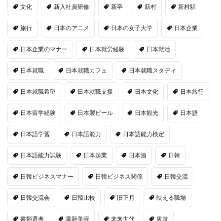
文化
新入社員研修
新卒
新村
新村駅
旅行
日本のアニメ
日本の女子大学
日本企業
日本企業のマナー
日本就労経験
日本就活
日本就職
日本就職カフェ
日本就職スタディ
日本就職希望
日本就職支援
日本文化
日本旅行
日本留学経験
日本製ビール
日本観光
日本語
日本語学習
日本語能力
日本語能力検定
日本語能力試験
日本起業
日本酒
日韓
日韓ビジネスマナー
日韓ビジネス関係
日韓交流
日韓交流会
日韓比較
旧正月
映える職場
書類選考
最新美容
未来世代
東京