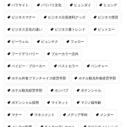
パラサイト
パリパリ文化
ヒュンダイ
ヒョンデ
ビジネスマナー
ビジネス出張便利グッズ
ビジネス慣習
ビジネス文化の違い
ビジネス書トレンド
ビットエー
ビーウェル
ピョンテク
フォロー
フードデリバリー
ブルーカラー志向
ベイビー・ブローカー
ベストセラー
ベンチャー
ホテル外食フランチャイズ経営学部
ホテル観光外食経営学部
ホテル観光経営学部
ホンバプ
ポテンシャル
ポテンシャル採用
マイネット
マジノ線年齢
マナー
マネジメント
メディア学科
メンター
メンター制度
モニターアンケート
モビリティトレンド