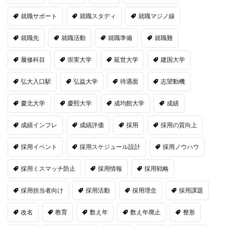
就職サポート
就職スタディ
就職マジノ線
就職先
就職活動
就職準備
就職難
履修科目
崇実大学
延世大学
建国大学
弘大入口駅
弘益大学
待遇面
志望動機
慶北大学
慶熙大学
成均館大学
成績
成績インフレ
成績評価
採用
採用の質向上
採用イベント
採用スケジュール設計
採用ノウハウ
採用ミスマッチ防止
採用情報
採用戦略
採用担当者向け
採用活動
採用理念
採用課題
改名
教育
数え年
数え年廃止
整形