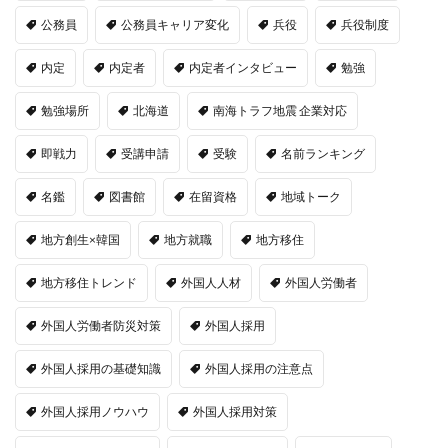
公務員
公務員キャリア変化
兵役
兵役制度
内定
内定者
内定者インタビュー
勉強
勉強場所
北海道
南海トラフ地震 企業対応
即戦力
受講申請
受験
名前ランキング
名鑑
図書館
在留資格
地域トーク
地方創生×韓国
地方就職
地方移住
地方移住トレンド
外国人人材
外国人労働者
外国人労働者防災対策
外国人採用
外国人採用の基礎知識
外国人採用の注意点
外国人採用ノウハウ
外国人採用対策