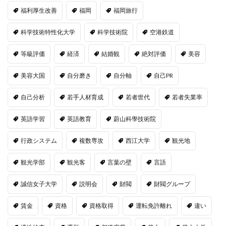
福利厚生改善
福岡
福岡旅行
科学技術特性化大学
科学技術院
空港鉄道
等級評価
経済
結婚観
絶対評価
美容
美容大国
自分磨き
自分軸
自己PR
自己分析
若手人材育成
若者世代
若者失業率
英語学習
英語教育
蔚山科學技術院
行政システム
複数専攻
西江大学
観光地
観光学部
観光客
言葉の壁
言語
誠信女子大学
説明会
財閥
財閥グループ
賃金
資格
資格取得
運転免許離れ
違い