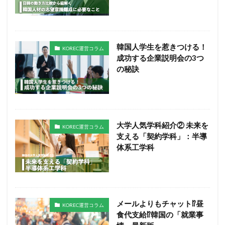
韓国人学生を惹きつける！
KOREC運営コラム
成功する企業説明会の3つ
の秘訣
大学人気学科紹介② 未来を
KOREC運営コラム
支える「契約学科」：半導
体系工学科
メールよりもチャット⁉️昼
KOREC運営コラム
食代支給⁉️韓国の「就業事