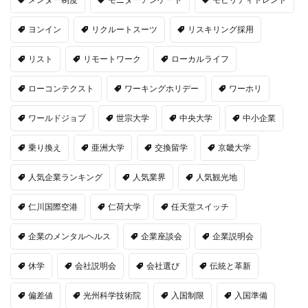
ヨンイン
リクルートスーツ
リスキリング採用
リスト
リモートワーク
ローカルライフ
ローコンテクスト
ワーキングホリデー
ワーホリ
ワールドジョブ
世宗大学
中央大学
中小企業
乗り換え
亜洲大学
交換留学
京畿大学
人気企業ランキング
人気業界
人気観光地
仁川国際空港
仁荷大学
任天堂スイッチ
企業のメンタルヘルス
企業座談会
企業説明会
休学
会社説明会
会社選び
伝統と革新
偏差値
光州科学技術院
入国制限
入国準備