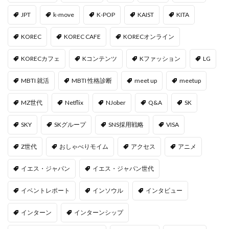
JPT
k-move
K-POP
KAIST
KITA
KOREC
KOREC CAFE
KORECオンライン
KORECカフェ
Kコンテンツ
Kファッション
LG
MBTI 就活
MBTI 性格診断
meet up
meetup
MZ世代
Netflix
NJober
Q&A
SK
SKY
SKグループ
SNS採用戦略
VISA
Z世代
おしゃべりモイム
アクセス
アニメ
イエス・ジャパン
イエス・ジャパン世代
イベントレポート
インソウル
インタビュー
インターン
インターンシップ